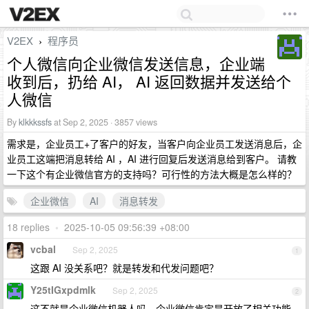
V2EX
程序员
›
个人微信向企业微信发送信息，企业端
收到后，扔给 AI， AI 返回数据并发送给个
人微信
By
klkkkssfs
at Sep 2, 2025 · 3857 views
需求是，企业员工+了客户的好友，当客户向企业员工发送消息后，企
业员工这端把消息转给 AI ，AI 进行回复后发送消息给到客户。 请教
一下这个有企业微信官方的支持吗？可行性的方法大概是怎么样的？
企业微信
AI
消息转发
18 replies
•
2025-10-05 09:56:39 +08:00
vcbal
Sep 2, 2025
1
这跟 AI 没关系吧？就是转发和代发问题吧？
Y25tIGxpdmlk
Sep 2, 2025
2
这不就是企业微信机器人吗，企业微信肯定是开放了相关功能