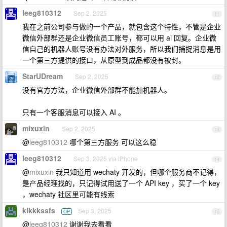
leeg810312
Sep 2, 2025
11
我在之前公司参与做的一个产品，就包含这个特性，不管是企业
微信外部群还是企业微信员工账号，都可以用 ai 回复。企业微
信自己的机器人账号没有办法对外服务，所以我们捕捉消息是用
一个第三方提供的接口，从原型到成品都没有被封。
StarUDream
Sep 2, 2025
12
没有官方方法，企业微信外部群不能加机器人。
只有一个客服消息可以接入 AI 。
mixuxin
Sep 2, 2025
13
@
leeg810312
哪个第三方服务 可以这么稳
leeg810312
Sep 3, 2025 via iPhone
14
@
mixuxin
我只知道用 wechaty 开发的，但哪个服务商不记得，
是产品经理找的，只记得试用送了一个 API key ，买了一个 key
，wechaty 社区里可能有线索
klkkkssfs
Sep 3, 2025
OP
15
@
leeg810312
谢谢我去看看