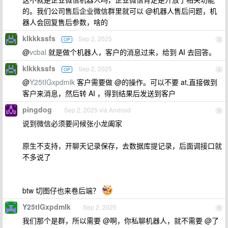
的。我们公司售后企业微信群里就可以 @机器人售后问题，机
器人会回复售后参数，啥的
klkkkssfs
Sep 2, 2025
OP
3
@
vcbal
就是做个机器人，客户的消息过来，给到 AI 去回答。
klkkkssfs
Sep 2, 2025
OP
4
@
Y25tIGxpdmlk
客户需要做 @的操作。可以不要 at,直接做到
客户来消息，然后转 AI ，得到结果后发送到客户
pingdog
Sep 2, 2025 via Android
5
说到微信必须要问候张小龙阖家
原生不支持，开聊天记录保存，去数据库提记录，后面调接口就
不多说了
btw 切图仔也来卷后端？
Y25tIGxpdmlk
Sep 2, 2025
6
我们那个是群，所以需要 @啊，你私聊机器人，就不需要 @了