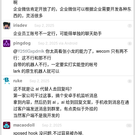
啊
企业微信肯定开放了的，企业微信可以根据企业需要开发各种东
西的，灵活很多
irisdev
Sep 2, 2025
7
企业员工账号不一定行，可能得单独的聊天助手
pingdog
Sep 2, 2025 via Android
8
@
Y25tIGxpdmlk
你太高看张小龙的能力了，wecom 只有两不
行：这不行和那不行
自带的机器人不行，一定要实打实能登的帐号
lark 的原生机器人就可以
ruke
Sep 2, 2025
9
这不就是让 ai 代替人去回复吗？
第一家公司干过这事，搞个安卓手机监听消息
拿到内容，然后扔到 ai ，ai 给到回复文案，手机收到消息在通
过客户端发送消息到群里，有点类似于外挂的
当然客户端不是我开发的
macaodoll
Sep 2, 2025
10
xposed hook 没问题.不过容易被办掉.