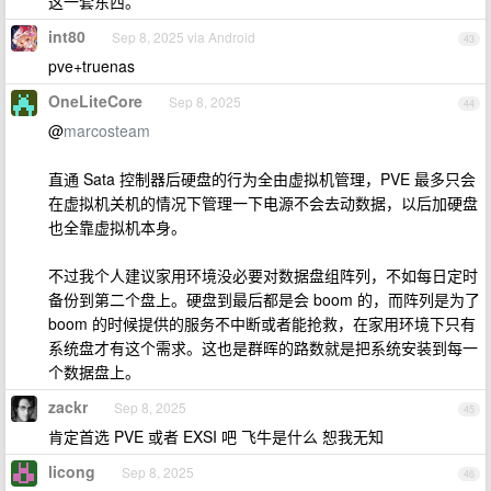
这一套东西。
int80
Sep 8, 2025 via Android
43
pve+truenas
OneLiteCore
Sep 8, 2025
44
@
marcosteam
直通 Sata 控制器后硬盘的行为全由虚拟机管理，PVE 最多只会
在虚拟机关机的情况下管理一下电源不会去动数据，以后加硬盘
也全靠虚拟机本身。
不过我个人建议家用环境没必要对数据盘组阵列，不如每日定时
备份到第二个盘上。硬盘到最后都是会 boom 的，而阵列是为了
boom 的时候提供的服务不中断或者能抢救，在家用环境下只有
系统盘才有这个需求。这也是群晖的路数就是把系统安装到每一
个数据盘上。
zackr
Sep 8, 2025
45
肯定首选 PVE 或者 EXSI 吧 飞牛是什么 恕我无知
licong
Sep 8, 2025
46