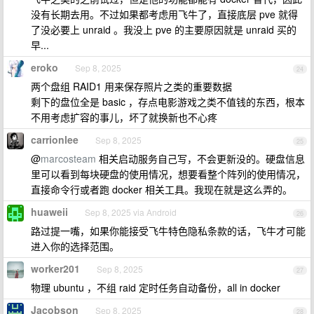
没有长期去用。不过如果都考虑用飞牛了，直接底层 pve 就得
了没必要上 unraid 。我没上 pve 的主要原因就是 unraid 买的
早...
eroko
Sep 8, 2025
24
两个盘组 RAID1 用来保存照片之类的重要数据
剩下的盘位全是 basic ，存点电影游戏之类不值钱的东西，根本
不用考虑扩容的事儿，坏了就换新也不心疼
carrionlee
Sep 8, 2025
25
@
marcosteam
相关启动服务自己写，不会更新没的。硬盘信息
里可以看到每块硬盘的使用情况，想要看整个阵列的使用情况，
直接命令行或者跑 docker 相关工具。我现在就是这么弄的。
huaweii
Sep 8, 2025 via Android
26
路过提一嘴，如果你能接受飞牛特色隐私条款的话，飞牛才可能
进入你的选择范围。
worker201
Sep 8, 2025
27
物理 ubuntu ，不组 raid 定时任务自动备份，all in docker
Jacobson
Sep 8, 2025
28