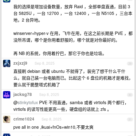
我的选择是增加设备数量，放弃 Raid ，全部单盘直通，目前 3
台 5825U ，一台 12700 ，一台 12400 ，一台 N5105 ，三台本
地，2 台异地。
winserver+hyper-v 在用，飞牛在用，在这之前长期是 PVE ，都
没所吊谓，哪个是你用着舒服的，哪个就是对你最好的。
再 NB 的系统，你用着拧巴，那它于你也是垃圾。
zxjxzj9
Sep 8, 2025
29
直接刷 debian 或者 ubuntu 不就得了，装完了想干什么干什
么，就自己装一台电脑而已。比起这个 6 盘位的机箱才是难找，
要么就干脆整塔式机箱了
jacksg78
Sep 8, 2025
30
@
stinkytofux
PVE 不用直通，samba 或者 virtiofs 两个都行，
virtiofs 的读写性能更高一些，硬盘组的话就上 zfs 。
crime1024
Sep 8, 2025
31
pve all in one ,ikuai+fnOs+win10,不要太爽