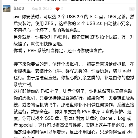
bao3
Sep 8, 2025
2
42
pve 你安装时，可以选 2 个 USB 2.0 的 SLC 盘，16G 足够，然
后安装时，使用 ZFS ，这样你的 2 个 USB 2.0 自动就带冗余，
不用担心一个坏了，影响系统启动。
另外就是，你每次升 PVE 时，都先使用 ZFS 拍个快照，万一升
级挂了，就使用快照回退。
你看 ，PVE 系统相当稳定，还不占你硬盘盘位。
接下来你要做的是，创建个虚拟机，。把硬盘直通给虚拟机。在
虚拟机里，安装什么飞牛、群晖之类的，你要愿意，装 Unraid
也行。由于是硬盘直通，你担心的冗余之类的，都是由你的虚拟
系统控制。
这样即使你的 PVE 挂了，U 盘全毁了，你也依然可以无痛启动
你的虚拟机，只要保持硬盘直通就行。如果你有一天要转正版系
统，或者物理机装飞牛，那硬盘你都不用做任何操作，系统直接
就运行，数据全在。 你如果要提高 PVE 本身 U 盘的保护、速
度，你可以找个 SSD 盘，用 zfs 划为 U 盘的 Cache 、Log 或
者 special ，这样可以提高读写性能，实际上这并不是必须，但
确定没事的时候可以闹着玩，反正不用担心。只是你得理解 zfs