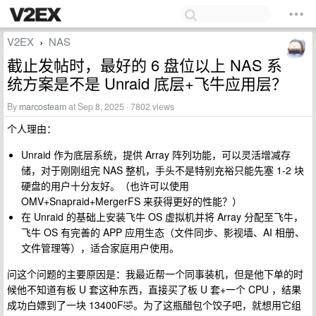
V2EX
NAS
›
截止发帖时，最好的 6 盘位以上 NAS 系
统方案是不是 Unraid 底层+飞牛应用层？
By
marcosteam
at Sep 8, 2025 · 7802 views
个人理由：
Unraid 作为底层系统，提供 Array 阵列功能，可以灵活增减存
储，对于刚刚组完 NAS 整机，手头不是特别充裕只能先塞 1-2 块
硬盘的用户十分友好。（也许可以使用
OMV+Snapraid+MergerFS 来获得更好的性能？）
在 Unraid 的基础上安装飞牛 OS 虚拟机并将 Array 分配至飞牛，
飞牛 OS 有完善的 APP 应用生态（文件同步、影视墙、AI 相册、
文件管理等），适合家庭用户使用。
问这个问题的主要原因是：我最近帮一个同事装机，但是他下单的时
候他不知道有板 U 套这种东西，直接买了板 U 套+一个 CPU ，结果
成功白嫖到了一块 13400F🤣。为了这瓶醋包个饺子吧，就想用它组