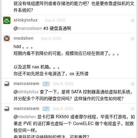
就没有啥组建阵列或者存储池的能力吧？也是要依靠虚拟机的文
件系统的？
stinkytofux
Sep 8, 2025
4
@
marcosteam
#3 硬盘直通啊
ntedshen
Sep 8, 2025
5
hdd 。。。
短期内看不到降价的可能，规模效应已经在倒退了。。。
以及这帮 nas 机箱。。。
你还不如先把显卡电源选了，os 无所谓
marcosteam
Sep 8, 2025
OP
6
@
stinkytofux
查了一下，是将 SATA 控制器直通给虚拟机系统，
并分配多个不同的硬盘空间吗？这样操作的冗余性如何呢？
marcosteam
Sep 8, 2025
OP
7
@
ntedshen
显卡打算 RX550 或者摩尔线程，毕竟不打游戏，如
果走 PVE 的话打算也虚拟一个 CoreELEC 做个电视盒子，就跟
极空间一样。
电源目前还没啥特别的想法，可有推荐？