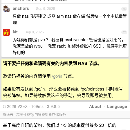
anchors
Sep 9, 2025
56
只做 nas 我更建议 成品 arm nas 做存储 然后搞一个小主机做管
理
i4t
Sep 9, 2025
57
为啥你们都是 pve ？ 我感觉 esxi+vcenter 管理也是蛮好用的，
我家里放的 r730 ，我双 raid5 加额外虚拟机 SSD ，我感觉也蛮
好用的
请不要把任何和邀请码有关的内容发到 NAS 节点。
邀请码相关的内容请使用
/go/in
节点。
如果没有发送到 /go/in，那么会被移动到 /go/pointless 同时账号
会被降权。如果持续触发这样的移动，会导致账号被禁用。
© 2026 V2EX · 109ms · 3.9.8.5
About
·
Language
缤纷云 - 超高性能🚀 的智能对象存储服务
基于高度自研的架构，我们以 1/3 的成本提供最多 20+ 倍的