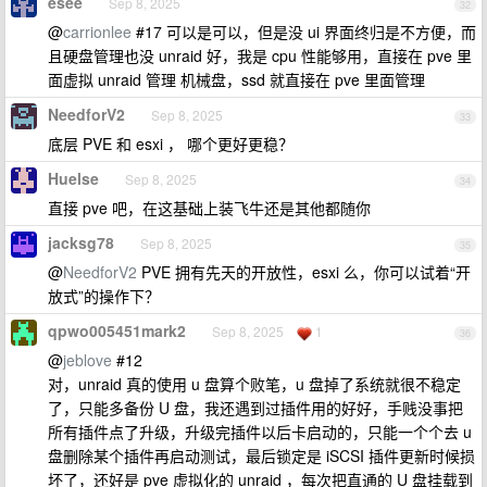
esee
Sep 8, 2025
32
@
carrionlee
#17 可以是可以，但是没 ui 界面终归是不方便，而
且硬盘管理也没 unraid 好，我是 cpu 性能够用，直接在 pve 里
面虚拟 unraid 管理 机械盘，ssd 就直接在 pve 里面管理
NeedforV2
Sep 8, 2025
33
底层 PVE 和 esxi ， 哪个更好更稳？
Huelse
Sep 8, 2025
34
直接 pve 吧，在这基础上装飞牛还是其他都随你
jacksg78
Sep 8, 2025
35
@
NeedforV2
PVE 拥有先天的开放性，esxi 么，你可以试着“开
放式”的操作下？
qpwo005451mark2
Sep 8, 2025
1
36
@
jeblove
#12
对，unraid 真的使用 u 盘算个败笔，u 盘掉了系统就很不稳定
了，只能多备份 U 盘，我还遇到过插件用的好好，手贱没事把
所有插件点了升级，升级完插件以后卡启动的，只能一个个去 u
盘删除某个插件再启动测试，最后锁定是 iSCSI 插件更新时候损
坏了，还好是 pve 虚拟化的 unraid ，每次把直通的 U 盘挂载到