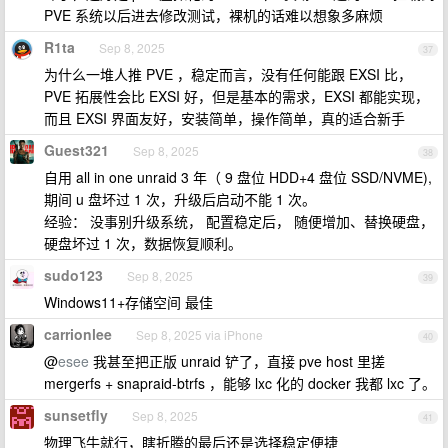
PVE 系统以后进去修改测试，裸机的话难以想象多麻烦
R1ta
Sep 8, 2025
37
为什么一堆人推 PVE ，稳定而言，没有任何能跟 EXSI 比，
PVE 拓展性会比 EXSI 好，但是基本的需求，EXSI 都能实现，
而且 EXSI 界面友好，安装简单，操作简单，真的适合新手
Guest321
Sep 8, 2025
38
自用 all in one unraid 3 年（ 9 盘位 HDD+4 盘位 SSD/NVME),
期间 u 盘坏过 1 次，升级后启动不能 1 次。
经验： 没事别升级系统， 配置稳定后， 随便增加、替换硬盘，
硬盘坏过 1 次，数据恢复顺利。
sudo123
Sep 8, 2025
39
Windows11+存储空间 最佳
carrionlee
Sep 8, 2025 via iPhone
40
@
esee
我甚至把正版 unraid 铲了，直接 pve host 里搓
mergerfs + snapraid-btrfs ，能够 lxc 化的 docker 我都 lxc 了。
sunsetfly
Sep 8, 2025
41
物理飞牛就行，瞎折腾的最后还是选择稳定便捷