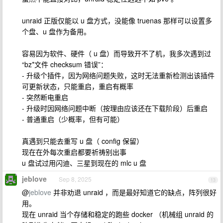
unraid 正版仅能以 u 盘方式，没能像 truenas 那样可以设置多
个盘、u 盘作为备用。
容易因为软件、硬件（ u 盘）而导致开不了机，我多次遇到过
“bz*文件 checksum 错误”：
- 升级个插件，因为网络问题失败，这时无法重新检测出该插件
可更新状态，只能重启，重启有概率
- 突然断电重启
- 升级时因网络问题中断（按理由应该还在下载阶段）后重启
- 普通重启（少概率，但有可能）
真遇到只能去重写 u 盘（ config 保留）
现在在外每次重启都要祈祷别出事
u 盘试过用闪迪、三星到现在的 mlc u 盘
jeblove
Sep 8, 2025
13
@
jeblove
并非劝退 unraid ，而是最好知道它的缺点，阵列很好
用。
现在 unraid 当个存储和稳定的跑些 docker （机械组 unraid 的