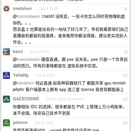
ntedshen
Sep 8, 2025
8
@
marcosteam
13400f 没核显，一张卡你怎么同时亮物理和虚
拟机。。。
而且盒 2 也算是出名的一咕咕了好几年了，年初我看那哥们自己
直播装机都装的挺蛋疼，谁来推荐你都没得装，建议老实找别人
作业。。。
bao3
Sep 8, 2025
9
@
marcosteam
硬盘直通，跟 pve 没关系。pve 只是一个负责启
动的而已。所有的事情都是在 虚拟系统中实现。
YsHaNg
Sep 8, 2025
10
@
ntedshen
何必直通 起各种容器就行了 都能共享 gpu immich
jellyfin 客户端基本上都有 app 连三星 tizenos 我发现都能装上
QAZXCDSWE
Sep 8, 2025 via Android
11
你要相信 IDC 的选择，很多都是在 PVE 上管理上万小鸡账单，
准不会错。除非自己技术不到家
jeblove
Sep 8, 2025
12
虽然不能直接对比，unraid 稳定性远远不如 pve 。