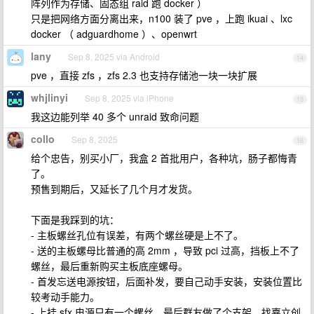
阵列作为存储、固态组 raid 跑 docker ）
只是把网络方面分离出来，n100 装了 pve ，上跑 ikuai 、lxc
docker （ adguardhome ）、openwrt
lany
Sep 8, 2025 via Android
14
pve ，直接 zfs ，zfs 2.3 也支持存储池一块一块扩展
whjlinyi
Sep 8, 2025 via iPhone
15
我这边能列举 40 多个 unraid 致命问题
collo
Sep 8, 2025
16
给个忠告，别买小厂，我盒 2 首批用户，各种坑，肠子都悔青
了。
预售到期后，又延长了几个月才发货。
下面是我踩到的坑：
- 主板螺丝孔位有误差，有两个螺丝硬是上不了。
- 送的主板螺母比普通的高 2mm ，导致 pci 过高，挡板上不了
螺丝，最后重新购买主板底座螺母。
- 首发忘送电源按钮，后面补发，要自己动手安装，安装位置比
较考动手能力。
- 上挂 sfx 电源只有一个螺丝，最后群友做了个支架，找嘉立创