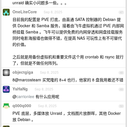
unraid 确实小问题多一些。。。
OneLiteCore
Sep 8, 2025
47
目前我的配置是 PVE 打底，由直通 SATA 控制器的 Debian 提
供 Docker 和 Samba 服务，接着由飞牛虚拟机通过 PVE 内部网
桥挂载 Samba 。飞牛可以提供免费的内网穿透和网盘挂载服务
同时电影海报墙也做得不错，在提高 NAS 可玩性上有不可替代
的价值。
之后就是用备份虚拟机和重要文件这个用 crontab 和 rsync 就行
了，但就是不做任何阵列。
objectgiga
Sep 8, 2025
48
8@marcosteam 买梵隆的 8+4 也行，他家的 8 盘我用着还不错
YsHaNg
Sep 8, 2025
49
@
carrionlee
有什么应用呢
q000q000
Sep 8, 2025
50
PVE 底层，多媒体放 Unraid ，文档图片放群晖，其他 Docker
放 Debian 。