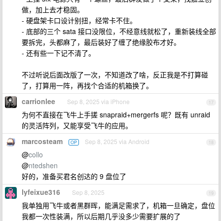
做，加上去才稳固。
- 硬盘架卡口设计别扭，经常卡不住。
- 底部的三个 sata 接口没限位，不经意线就松了，重新装线全部
要拆完，头都麻了，最后装好了缠了绝缘胶布才好。
- 还有些一下记不清了。
不过听说后面改版了一次，不知道改了啥，反正我是不打算碰
了，打算用一阵，再找个合适的机箱换了。
carrionlee
Sep 8, 2025 via iPhone
17
为何不直接在飞牛上手搓 snapraid+mergerfs 呢？既有 unraid
的灵活阵列，又能享受飞牛的应用。
marcosteam
Sep 8, 2025 via Android
OP
18
@
collo
@
ntedshen
好的，准备买君名创达的 9 盘位了
lyfeixue316
Sep 8, 2025
19
我单独用飞牛或者黑群晖，能满足需求了，机箱一旦确定，盘位
我都一次性装满，所以后期几乎没多少需要扩展的了