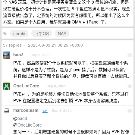
个 NAS 玩玩。初步计划是直接买宝藏盒 2 这个 8 盘位的机箱，但是
现在硬盘价格十分不合理，一次性把 8 个盘位塞满明显不现实，现金
流直接就告急了，定系统的时候因为要考虑家用，所以想出了这么个
方案。如果是个人自用，我早就直接 OMV + 1Panel 了。
unraid
飞牛OS
NAS
57 replies
•
2025-09-09 21:38:29 +08:00
bao3
Sep 8, 2025
1
PVE ，然后随便配个什么系统就可以了，把硬盘直通给那个系
统，这样不是为了性能，是为了 pve 挂了后，数据可以保留，
并且你以后真买了那个系统的产品，硬盘可以直插上去就能用。
OneLiteCore
Sep 8, 2025
2
PVE+1 ，为的是能够方便切自动化地备份整个系统，只不过在
PVE 在配置稳定之后别老去折腾 PVE 本身否则容易搞崩。
marcosteam
Sep 8, 2025
OP
3
@
bao3
@
OneLiteCore
想问一下，后期增加硬盘的时候不会很麻烦吗？因为 PVE 好像