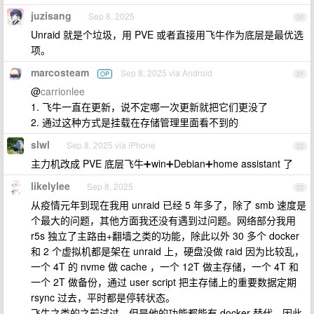
juzisang
Sep 8, 2025
20
Unraid 就是个垃圾，用 PVE 或者直接用飞牛作为底层是最优选
项。
marcosteam
Sep 8, 2025 via Android
OP
21
@
carrionlee
1. 飞牛一直在更新，说不定哪一次更新就把它们更没了
2. 通过这种方式是挂载在存储管理里面看不到的
slwl
Sep 8, 2025 via iPhone
22
主力机改成 PVE 底层飞牛➕win➕Debian➕home assistant 了
likelylee
Sep 8, 2025
23
从疫情元年到现在我用 unraid 已经 5 年多了，除了 smb 速度是
个最大的问题，其他方面我还没有遇到过问题。网络部分我用
r5s 独立了主路由+翻墙之类的功能，除此以外 30 多个 docker
和 2 个虚拟机都是架在 unraid 上，硬盘没做 raid 因为比较乱，
一个 4T 的 nvme 做 cache ，一个 12T 做主存储，一个 4T 和
一个 2T 做备份，通过 user script 把主存储上的重要数据定期
rsync 过去，平时都是停转状态。
飞牛之类的之前试过，但是他的功能都能有 docker 替代，因此