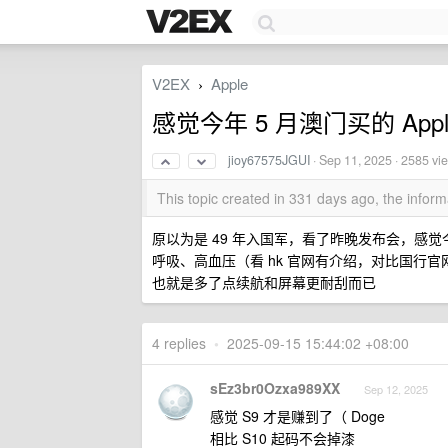
V2EX
Apple
›
感觉今年 5 月澳门买的 Apple
jioy67575JGUI
·
Sep 11, 2025
· 2585 vi
This topic created in 331 days ago, the info
原以为是 49 年入国军，看了昨晚发布会，感觉今年 5
呼吸、高血压（看 hk 官网有介绍，对比国行官
也就是多了点续航和屏幕更耐刮而已
4 replies
•
2025-09-15 15:44:02 +08:00
sEz3br0Ozxa989XX
Sep 12, 2025
感觉 S9 才是赚到了（ Doge
相比 S10 起码不会掉漆