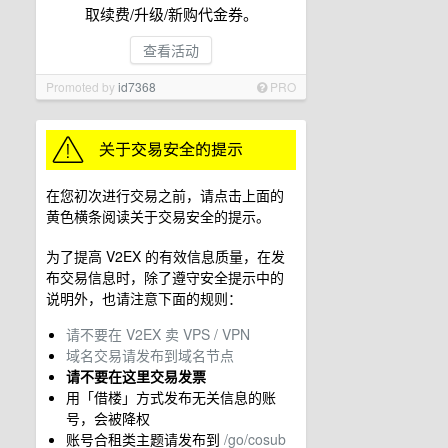
取续费/升级/新购代金券。
查看活动
Promoted by
id7368
PRO
在您初次进行交易之前，请点击上面的
黄色横条阅读关于交易安全的提示。
为了提高 V2EX 的有效信息质量，在发
布交易信息时，除了遵守安全提示中的
说明外，也请注意下面的规则：
请不要在 V2EX 卖 VPS / VPN
域名交易请发布到域名节点
请不要在这里交易发票
用「借楼」方式发布无关信息的账
号，会被降权
账号合租类主题请发布到
/go/cosub