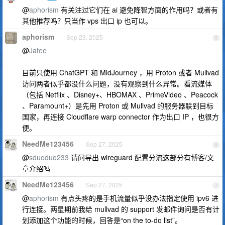
@
aphorism
有关注过它们在 ai 避免降智方面的作用吗？或者有
其他推荐吗？只当作 vps 出口 ip 也可以。
aphorism
Sep 23, 2025
5
@
Jafee
目前只使用 ChatGPT 和 MidJourney ，用 Proton 或者 Mullvad
访问两者似乎都没什么问题，没有观察到什么异常。看流媒体
（包括 Netflix 、Disney+、HBOMAX 、PrimeVideo 、Peacock
、Paramount+）是先用 Proton 或 Mullvad 的服务器联到目标
国家，再连接 Cloudflare warp connector 作为出口 IP ，也很方
便。
NeedMe123456
Sep 27, 2025
6
@
sduoduo233
请问导出 wireguard 配置分流这部分有博客/文
章介绍吗
NeedMe123456
Sep 27, 2025
7
@
aphorism
有点头疼的是手机流量似乎没办法指定使用 ipv6 进
行连接。两星期前我给 mullvad 的 support 发邮件询问是否有计
划添加这个功能的时候，回答是“on the to-do list”。