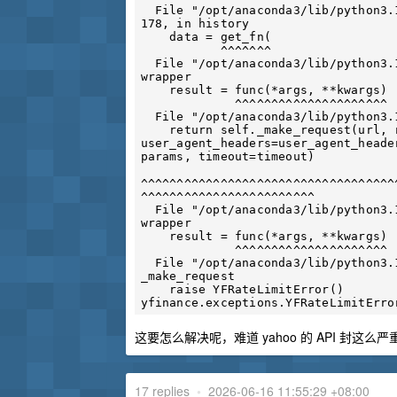
  File "/opt/anaconda3/lib/python3.12/site-packages/yfinance/scrapers/history.py", line 
178, in history

    data = get_fn(

           ^^^^^^^

  File "/opt/anaconda3/lib/python3.12/site-packages/yfinance/utils.py", line 103, in 
wrapper

    result = func(*args, **kwargs)

             ^^^^^^^^^^^^^^^^^^^^^

  File "/opt/anaconda3/lib/python3.12/site-packages/yfinance/data.py", line 364, in get

    return self._make_request(url, request_method = self._session.get, 
user_agent_headers=user_agent_header
params, timeout=timeout)

^^^^^^^^^^^^^^^^^^^^^^^^^^^^^^^^^^^
^^^^^^^^^^^^^^^^^^^^^^^^

  File "/opt/anaconda3/lib/python3.12/site-packages/yfinance/utils.py", line 103, in 
wrapper

    result = func(*args, **kwargs)

             ^^^^^^^^^^^^^^^^^^^^^

  File "/opt/anaconda3/lib/python3.12/site-packages/yfinance/data.py", line 424, in 
_make_request

    raise YFRateLimitError()

这要怎么解决呢，难道 yahoo 的 API 封
17 replies
•
2026-06-16 11:55:29 +08:00