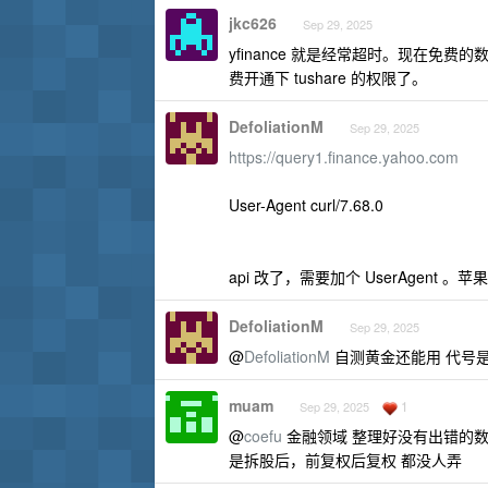
jkc626
Sep 29, 2025
yfinance 就是经常超时。现在
费开通下 tushare 的权限了。
DefoliationM
Sep 29, 2025
https://query1.finance.yahoo.com
User-Agent curl/7.68.0
api 改了，需要加个 UserAgent 。苹
DefoliationM
Sep 29, 2025
@
DefoliationM
自测黄金还能用 代号是：G
muam
1
Sep 29, 2025
@
coefu
金融领域 整理好没有出错的
是拆股后，前复权后复权 都没人弄