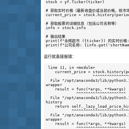
stock = yf.Ticker(ticker)

# 获取实时价格（最新收盘价或当前价格，视市场
current_price = stock.history(perio
# 获取股票的详细信息（包括公司名称等）

info = stock.info

# 输出结果

print(f"永辉超市 ({ticker}) 的实时价格: {
运行就直接报错：
 line 11, in <module>

    current_price = stock.history(period="1d")["Close"].iloc[-1]

                    ^^^^^^^^^^^^^^^^^^^^^^^^^^

  File "/opt/anaconda3/lib/python3.12/site-packages/yfinance/utils.py", line 103, in 
wrapper

    result = func(*args, **kwargs)

             ^^^^^^^^^^^^^^^^^^^^^

  File "/opt/anaconda3/lib/python3.12/site-packages/yfinance/base.py", line 91, in 
history

    return self._lazy_load_price_history().history(*args, **kwargs)

           ^^^^^^^^^^^^^^^^^^^^^^^^^^^^^^^^^^^^^^^^^^^^^^^^^^^^^^^^

  File "/opt/anaconda3/lib/python3.12/site-packages/yfinance/utils.py", line 103, in 
wrapper

    result = func(*args, **kwargs)

             ^^^^^^^^^^^^^^^^^^^^^
