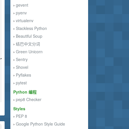
gevent
›
pyenv
›
virtualenv
›
Stackless Python
›
Beautiful Soup
›
结巴中文分词
›
Green Unicorn
›
Sentry
^^^^^^^^^^^^^^^^

›
Shovel
›
Pyflakes
›
pytest
›
Python 编程
pep8 Checker
›
Styles
PEP 8
›
Google Python Style Guide
›