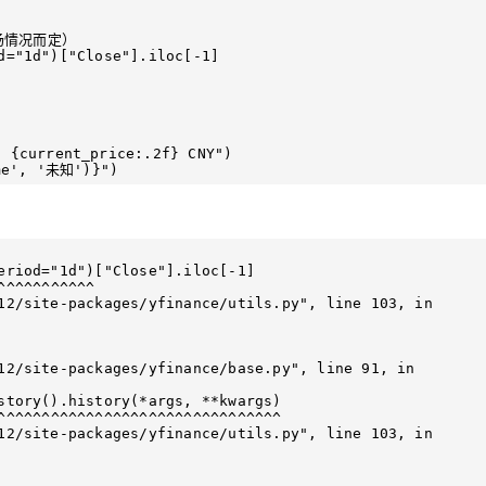
情况而定）

d="1d")["Close"].iloc[-1]

current_price:.2f} CNY")
