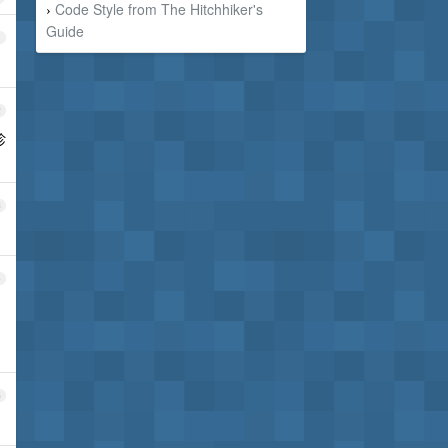
Code Style from The Hitchhiker's
›
Guide
1
2
珍
3
4
5