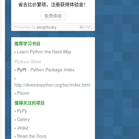
省去比价繁琐，注册获得体验金！
免费体验
Promoted by
sengchuary
PRO
推荐学习书目
Learn Python the Hard Way
›
Python Sites
PyPI
- Python Package Index
›
›
http://diveintopython.org/toc/index.html
Pocoo
›
值得关注的项目
PyPy
›
Celery
›
Jinja2
›
Read the Docs
›