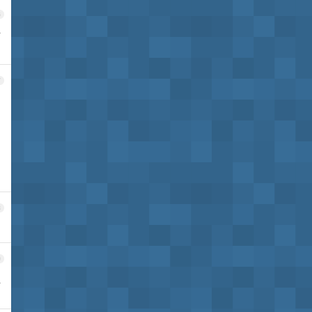
6
付
7
8
9
像