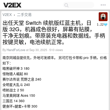
V2EX
二手交易
›
出任天堂 Switch 续航版红蓝主机，日
1.22
版 32G，机器成色很好，屏幕有贴膜，
干净无划痕。带原装充电器和数据线。手柄
按键灵敏，电池续航正常。
By
HandForLove
at Sep 30, 2025 · 510 views
南京同城自提优先，外地可发顺丰。 另可打包卡带和 pro 手柄，价格
如下：
暗黑破坏神 3 180
怪物猎人崛起 80
赛尔达传说 荒野之息 240
全明星大乱斗 240
喷射战士 2 50
马里奥网球 Aces 150
三国志 14 360
健身环+腿套+卡带 300