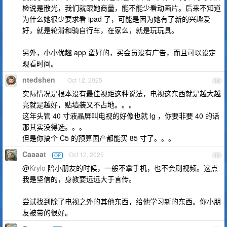
检说是散光，我们就跟她商量，能不能少看动画片。后来不知道
为什么她很少要求看 ipad 了，可能是因为她有了新的兴趣爱
好，就是轮滑和骑自行车，在家么，就是玩玩具。
另外，小小优趣 app 蛮好的，买会员没有广告，而且可以设定
观看时间。
ntedshen
Oct 12, 2025
14
实际情况是根本没有最佳视距这种说法，电视这东西就是越大越
亮就是越好，贴墙装又不占地。。。
这年头管 40 寸液晶屏叫电视的好像也就 lg ，你要非要 40 的话
那其实没得选。。。
但是你搞个 C5 的预算国产都能买 85 寸了。。。
Caaaat
Oct 12, 2025
OP
15
@
Krylo
陪小朋友的时候，一般不拿手机，也不会刷视频。这点
我是坚信的，身教要远远大于言传。
尝试找到除了电视之外的其他东西，给他学习新的东西。你小朋
友被带的很好。