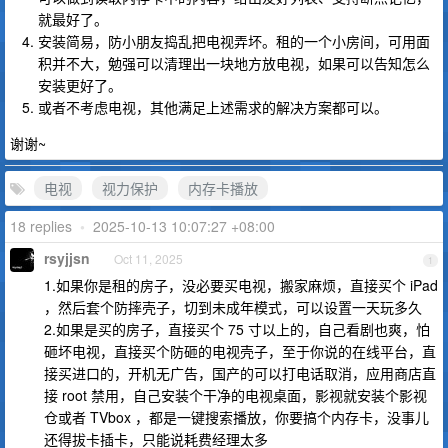
就最好了。
安装简易，防小朋友捣乱把电视弄坏。租的一个小房间，可用面
积并不大，勉强可以清理出一块地方放电视，如果可以告知怎么
安装更好了。
或者不考虑电视，其他满足上述需求的解决方案都可以。
谢谢~
电视
视力保护
内存卡播放
18 replies
•
2025-10-13 10:07:27 +08:00
rsyjjsn
Oct 11, 2025
1
1.如果你是租的房子，没必要买电视，搬家麻烦，直接买个 iPad
，然后套个防摔壳子，切到未成年模式，可以设置一天玩多久
2.如果是买的房子，直接买个 75 寸以上的，自己看剧也爽，怕
砸坏电视，直接买个防砸的电视壳子，至于你说的在线平台，直
接买进口的，开机无广告，国产的可以打电话取消，应用商店直
接 root 禁用，自己安装个干净的电视桌面，影视就安装个影视
仓或者 TVbox ，都是一键搜索播放，你要搞个内存卡，没事儿
还得拔卡插卡，只能说耗费经理太多