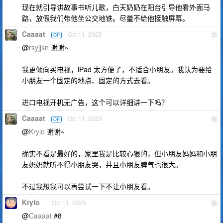
现在就引导讲故事书听儿歌，白天奶奶在阳台引导他看外面马
路，放假我们带他坐公交地铁。尽量不给他接触屏幕。
Caaaat
Oct 11, 2025
OP
7
@
rsyjjsn
谢谢~
我更倾向买电视，iPad 太方便了，不适合小朋友。我认为要给
小朋友一个固定的地点、固定的方式去看。
进口电视开机无广告，这个可以详细讲一下吗？
Caaaat
Oct 11, 2025
OP
8
@
Krylo
谢谢~
确实不看是最好的，家里我是比较心狠的，但小朋友妈妈和小朋
友奶奶就听不得小朋友哭，并且小朋友脾气也很大。
不过我想我可以再尝试一下不让小朋友看。
Krylo
Oct 11, 2025
9
@
Caaaat
#8