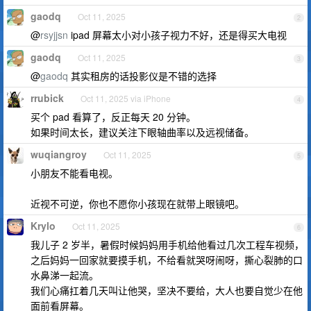
gaodq
Oct 11, 2025
2
@
rsyjjsn
ipad 屏幕太小对小孩子视力不好，还是得买大电视
gaodq
Oct 11, 2025
3
@
gaodq
其实租房的话投影仪是不错的选择
rrubick
Oct 11, 2025 via iPhone
4
买个 pad 看算了，反正每天 20 分钟。
如果时间太长，建议关注下眼轴曲率以及远视储备。
wuqiangroy
Oct 11, 2025
5
小朋友不能看电视。
近视不可逆，你也不愿你小孩现在就带上眼镜吧。
Krylo
Oct 11, 2025
6
我儿子 2 岁半，暑假时候妈妈用手机给他看过几次工程车视频，
之后妈妈一回家就要摸手机，不给看就哭呀闹呀，撕心裂肺的口
水鼻涕一起流。
我们心痛扛着几天叫让他哭，坚决不要给，大人也要自觉少在他
面前看屏幕。