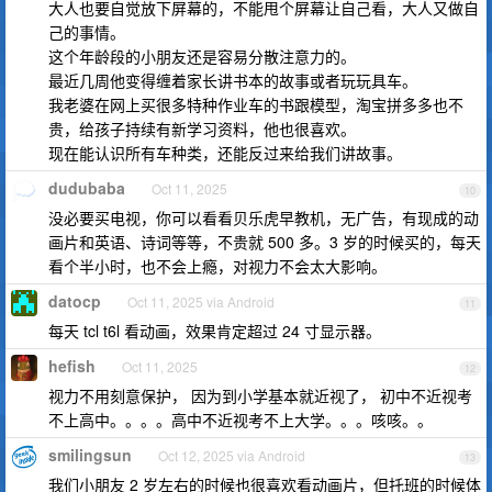
大人也要自觉放下屏幕的，不能甩个屏幕让自己看，大人又做自
己的事情。
这个年龄段的小朋友还是容易分散注意力的。
最近几周他变得缠着家长讲书本的故事或者玩玩具车。
我老婆在网上买很多特种作业车的书跟模型，淘宝拼多多也不
贵，给孩子持续有新学习资料，他也很喜欢。
现在能认识所有车种类，还能反过来给我们讲故事。
dudubaba
Oct 11, 2025
10
没必要买电视，你可以看看贝乐虎早教机，无广告，有现成的动
画片和英语、诗词等等，不贵就 500 多。3 岁的时候买的，每天
看个半小时，也不会上瘾，对视力不会太大影响。
datocp
Oct 11, 2025 via Android
11
每天 tcl t6l 看动画，效果肯定超过 24 寸显示器。
hefish
Oct 11, 2025
12
视力不用刻意保护， 因为到小学基本就近视了， 初中不近视考
不上高中。。。。高中不近视考不上大学。。。咳咳。。
smilingsun
Oct 12, 2025 via Android
13
我们小朋友 2 岁左右的时候也很喜欢看动画片，但托班的时候体