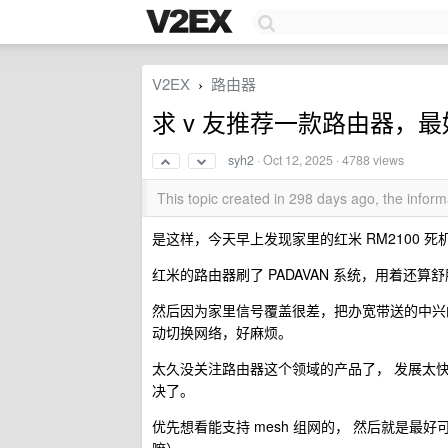
V2EX
路由器
›
求 v 友推荐一款路由器，最好
syh2
·
Oct 12, 2025
· 4788 views
This topic created in 298 days ago, the info
是这样，今天早上发现家里的红米 RM2100 
红米的路由器刷了 PADAVAN 系统，用着
然后因为家里信号覆盖很差，把办宽带送的中兴的
动切换网络，好麻烦。
太久没关注路由器这个领域的产品了， 发展太
决了。
优先想看能支持 mesh 组网的， 然后就是