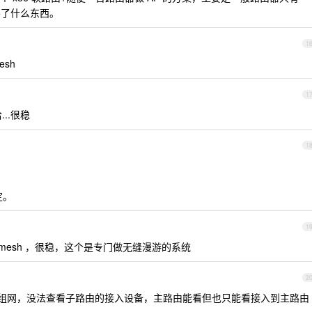
在做不了什么东西。
1
esh
1
..很稳
1
定。
1
有线 mesh ，很稳，这个是专门做无缝漫游的系统
2
Pro 组网，没法查看子路由的接入设备，主路由能看但也只能看接入到主路由