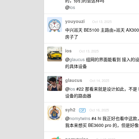
的，你们的会这样吗
@
ios
youyouzi
Oct 13, 2025
中兴巡天 BE5100 主路由+巡天 AX300
房子了
ios
Oct 13, 2025
@
glaucus
组网的界面能看到 接入的设备
的具体设备
glaucus
Oct 14, 2025
@
ios
#22 那看来就是设计如此，不是
设备的路由器
syh2
Oct 16, 2025
OP
@
nomytwins
#4 hi 我正好也看中这
我本来想买 BE3600 pro 的，但是好