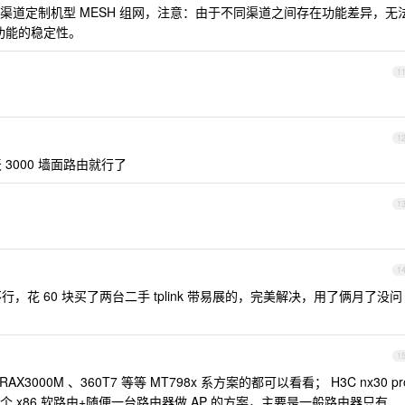
渠道定制机型 MESH 组网，注意：由于不同渠道之间存在功能差异，无
网功能的稳定性。
1
1
 3000 墙面路由就行了
1
1
，花 60 块买了两台二手 tplink 带易展的，完美解决，用了俩月了没问
1
动 RAX3000M 、360T7 等等 MT798x 系方案的都可以看看； H3C nx30 pr
 x86 软路由+随便一台路由器做 AP 的方案，主要是一般路由器只有