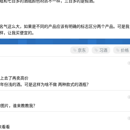
瓶和七百多的酒瓶颜色材质不一样，三百多的是假酒。
名气这么大，如果是不同的产品应该有明确的标志区分两个产品。可是我
样，让我买便宜的。
京东
习酒
价格
上去了再卖高价
年份浅的酒。可是这样为啥不做 两种款式的酒瓶？
 的图片，谁来教教我？
来看看