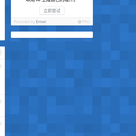
立即尝试
Promoted by
Enivel
PRO
1
2
3