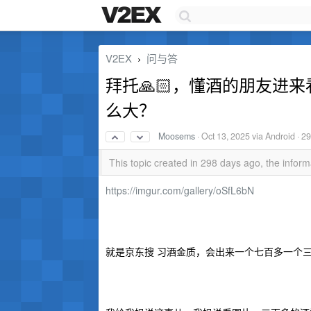
V2EX
问与答
›
拜托🙏🏻，懂酒的朋友进
么大？
Moosems
·
Oct 13, 2025
via Android · 2
This topic created in 298 days ago, the info
https://imgur.com/gallery/oSfL6bN
就是京东搜 习酒金质，会出来一个七百多一个