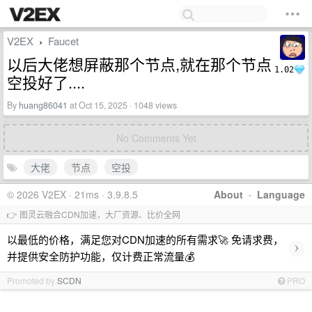
V2EX
Faucet
›
以后大佬想屏蔽那个节点,就在那个节点
1.02
空投好了....
By
huang86041
at Oct 15, 2025 · 1048 views
No Comments Yet
大佬
节点
空投
© 2026 V2EX · 21ms · 3.9.8.5
About
·
Language
👉 图灵云融合CDN加速，大厂资源、比价全网
以最低的价格，满足您对CDN加速的所有需求🚀 免请求费，
›
并提供安全防护功能，仅计费正常流量💰
Promoted by
SCDN
PRO