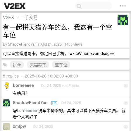
V2EX
二手交易
›
有一起拼天猫养车的么，我这有一个空
车位
By
ShadowFiendYan
at Oct 24, 2025 · 1465 views
可以直接赠送副卡，绑定自己手机。 wx:cWlhbmxvbmdsdg==
拼单
天猫养车
空车位
5 replies
•
2025-10-26 10:02:09 +08:00
Lorneeeee
Oct 24, 2025 via iPhone
1
有啥用？
ShadowFiendYan
Oct 24, 2025
OP
2
@
Lorneeeee
洗车半价啥的，具体可以看下天猫养车会员。 就
看个人喜好了
xmtpw
Oct 24, 2025
3