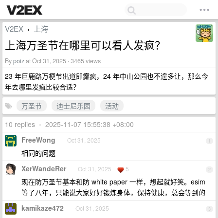
V2EX
上海
›
上海万圣节在哪里可以看人发疯？
By
poiz
at Oct 31, 2025 · 3465 views
23 年巨鹿路万梗节出道即癫疯，24 年中山公园也不遑多让，那么今
年去哪里发疯比较合适？
万圣节
迪士尼乐园
活动
10 replies
•
2025-11-07 15:55:38 +08:00
FreeWong
Oct 31, 2025
1
相同的问题
XerWandeRer
Oct 31, 2025
5
2
现在防万圣节基本和防 white paper 一样，想起就好笑。esim
等了八年，只能说大家好好锻炼身体，保持健康，总会等到的
kamikaze472
Oct 31, 2025
3