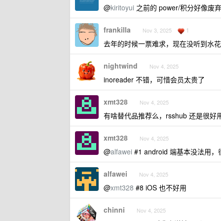
@
kiritoyui
之前的 power/积分好像废
frankilla
1
Nov 3, 2025
去年的时候一票难求，现在没听到水花
nightwind
Nov 4, 2025
inoreader 不错，可惜会员太贵了
xmt328
Nov 4, 2025
有啥替代品推荐么，rsshub 还是很好
xmt328
Nov 4, 2025
@
alfawei
#1 android 端基本没法用
alfawei
Nov 4, 2025
@
xmt328
#8 iOS 也不好用
chinni
Nov 4, 2025