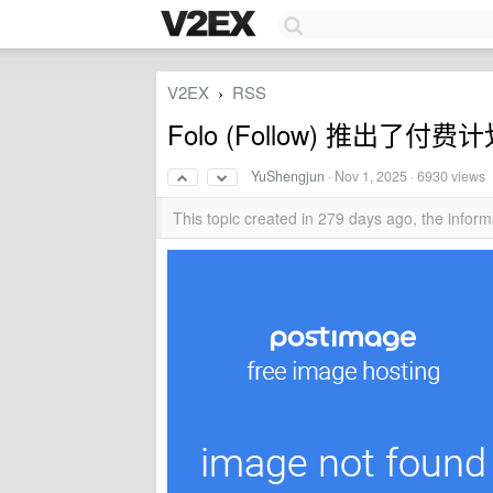
V2EX
RSS
›
Folo (Follow) 推出了付费
YuShengjun
·
Nov 1, 2025
· 6930 views
This topic created in 279 days ago, the info