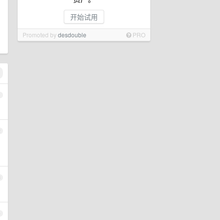
开始试用
Promoted by
desdouble
PRO
1
2
3
4