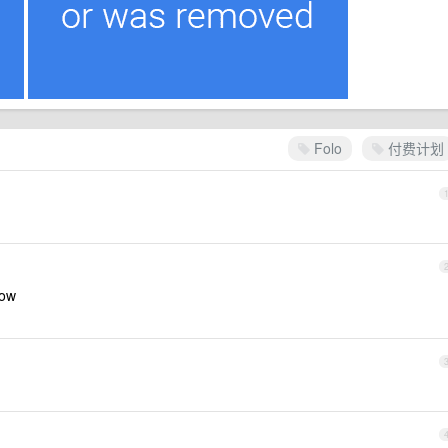
Folo
付费计划
ow