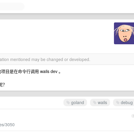
rmation mentioned may be changed or developed.
动项目是在命令行调用 wails dev 。
做呢？
goland
wails
debug
ues/3050