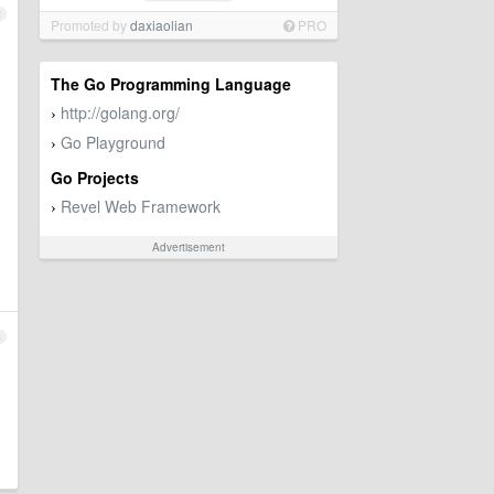
2
Promoted by
daxiaolian
PRO
The Go Programming Language
http://golang.org/
›
Go Playground
›
Go Projects
Revel Web Framework
›
Advertisement
3