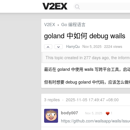
V2EX
Go 编程语言
›
goland 中如何 debug wails
HarryQu
·
Nov 5, 2025
· 2224 views
This topic created in 277 days ago, the info
最近在 goland 中使用 wails 写跨平台工具，启
但有时想要 debug goland 中代码，应该怎么
3 replies
•
2025-11-05 17:49:47 +08:00
body007
1
Nov 5, 2025
https://github.com/wailsapp/wails/iss