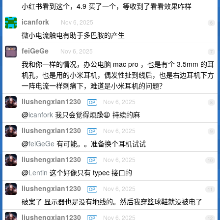
小红书看到这个，4.9 买了一个，等收到了看看效果咋样
icanfork
Nov 6, 2025
6
微小电流触电有助于多巴胺的产生
feiGeGe
Nov 6, 2025
7
我和你一样的情况，办公电脑 mac pro ，也是有个 3.5mm 的耳
机孔，也是用的小米耳机，偶发性扯到线后，也是右边耳机下方
一阵电流一样刺痛下，难道是小米耳机的问题？
liushengxian1230
Nov 6, 2025
OP
8
@
icanfork
我只会觉得烦躁😫 持续的麻
liushengxian1230
Nov 6, 2025
OP
9
@
feiGeGe
有可能。。准备换个耳机试试
liushengxian1230
Nov 6, 2025
OP
10
@
Lentin
这个好像只有 typec 接口的
liushengxian1230
Nov 6, 2025
OP
11
破案了 显示器也是没有地线的。然后我穿篮球鞋就没被电了
liushengxian1230
Nov 6, 2025
OP
12