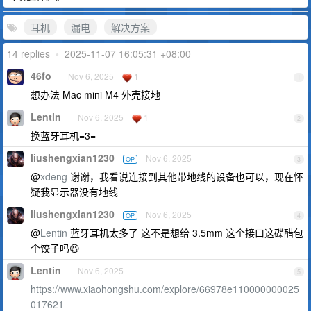
耳机
漏电
解决方案
14 replies
•
2025-11-07 16:05:31 +08:00
46fo
Nov 6, 2025
1
1
想办法 Mac mini M4 外壳接地
Lentin
Nov 6, 2025
1
2
换蓝牙耳机=3=
liushengxian1230
Nov 6, 2025
OP
3
@
xdeng
谢谢，我看说连接到其他带地线的设备也可以，现在怀
疑我显示器没有地线
liushengxian1230
Nov 6, 2025
OP
4
@
Lentin
蓝牙耳机太多了 这不是想给 3.5mm 这个接口这碟醋包
个饺子吗😆
Lentin
Nov 6, 2025
5
https://www.xiaohongshu.com/explore/66978e110000000025
017621