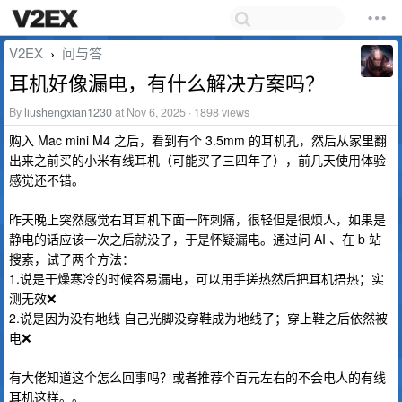
V2EX
问与答
›
耳机好像漏电，有什么解决方案吗？
By
liushengxian1230
at Nov 6, 2025 · 1898 views
购入 Mac mini M4 之后，看到有个 3.5mm 的耳机孔，然后从家里翻
出来之前买的小米有线耳机（可能买了三四年了），前几天使用体验
感觉还不错。
昨天晚上突然感觉右耳耳机下面一阵刺痛，很轻但是很烦人，如果是
静电的话应该一次之后就没了，于是怀疑漏电。通过问 AI 、在 b 站
搜索，试了两个方法：
1.说是干燥寒冷的时候容易漏电，可以用手搓热然后把耳机捂热；实
测无效❌
2.说是因为没有地线 自己光脚没穿鞋成为地线了；穿上鞋之后依然被
电❌
有大佬知道这个怎么回事吗？或者推荐个百元左右的不会电人的有线
耳机这样。。