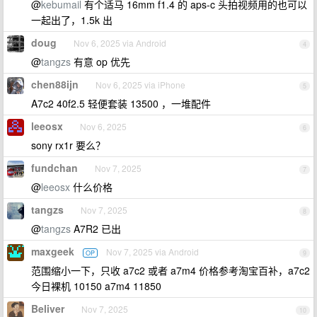
@
kebumail
有个适马 16mm f1.4 的 aps-c 头拍视频用的也可以
一起出了，1.5k 出
doug
Nov 6, 2025 via Android
4
@
tangzs
有意 op 优先
chen88ijn
Nov 6, 2025 via iPhone
5
A7c2 40f2.5 轻便套装 13500 ，一堆配件
leeosx
Nov 6, 2025
6
sony rx1r 要么？
fundchan
Nov 7, 2025
7
@
leeosx
什么价格
tangzs
Nov 7, 2025
8
@
tangzs
A7R2 已出
maxgeek
Nov 7, 2025 via Android
OP
9
范围缩小一下，只收 a7c2 或者 a7m4 价格参考淘宝百补，a7c2
今日裸机 10150 a7m4 11850
Beliver
Nov 7, 2025
10