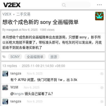
V2EX
二手交易
›
想收个成色新的 sony 全画幅微单
By
maxgeek
at Nov 6, 2025 · 1585 views
本月想收个成色新的全画幅微单出去旅游用，只想要 sony ，新手所
以长枪大炮就不需要了，带标准头即可，有吃灰的可以发出来，月底
前收不到就去香港买新机了
SONY
全画幅微单
旅游
13 replies
•
2025-11-09 21:14:50 +08:00
tangzs
Nov 6, 2025
1
有个 A7R2 闲置，快门可能不到 1w ，出 3.5k
W2M
Nov 6, 2025
2
@
tangzs
镜头自己留着了么？
tangzs
Nov 6, 2025
3