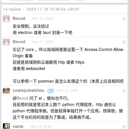
14 replies
•
2025-11-18 15:38:54 +08:00
Becod
Nov 17, 2025
1
安全限制，没法绕过
用 electron 或者 tauri 封装一下吧
Becod
Nov 17, 2025
2
忘记了 cors ，所以局域网里面设置一下 Access-Control-Allow-
Origin 看看
前提是局域网和云端都用 http 或者 https
或者用 websocket
可以参照一下 postman 是怎么处理这个的（本质上应该相同吧
cowiejulewbfwo
Nov 17, 2025
OP
3
@
Becod
问了 ai ，貌似也不行。
目前想的就是笔记本上跑个 python 代理程序，http 通信让
python 代理程序做。但是就得单独打开一个应用，烦得很，做
这个平台的目的就是为了集成，结果搞不成。
caola
Nov 18, 2025
4