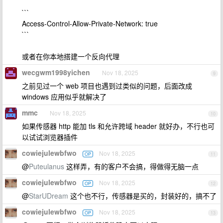
```
Access-Control-Allow-Private-Network: true
```
或者在你本地搭建一个反向代理
wecgwm1998yichen
Nov 18, 2025
9
之前见过一个 web 项目也遇到过类似的问题，后面改成
windows 应用似乎就解决了
mmc
Nov 18, 2025
10
如果传感器 http 能加 tls 和允许跨域 header 就好办，不行也可
以试试浏览器插件
cowiejulewbfwo
Nov 18, 2025
OP
11
@
Puteulanus
这样弄，有的客户不会搞，得做得无脑一点
cowiejulewbfwo
Nov 18, 2025
OP
12
@
StarUDream
这个也不行，传感器是买的，封装好的，搞不了
cowiejulewbfwo
Nov 18, 2025
OP
13