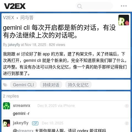
V2EX
问与答
›
gemini cli 每次开启都是新的对话，有没
有办法继续上次的对话呢。
By
jakeyfly
at Nov 18, 2025 · 826 views
我刚跟 ai 讨论好了新 app 的方案，建了构架文件，关了终端后，下
次再打开，gemini cli 就是个新来的，完全不知道原来我们聊了什么，
这咋整。有没有办法可以持久化记忆，像一个真的助手那样记得我们
进行到那里了。
Gemini CLI
持续对话
持久化记忆
2 replies
streamrx
Dec 9, 2025 via iPhone
1
gemini -r
jakeyfly
Dec 10, 2025
OP
2
@
streamrx
大哥你是神人啊。请问 codex 能这样吗