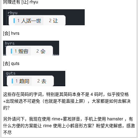
同理还有 [让] rhyu
[会] hvrs
[去] quts
这些存在简码的字词，特别是其简码本身不是 4 码时，似乎按空格
+出现候选不可避免（也就是不能直接上屏），大家都是如何去解决
的？
另外请问下，我现在使用 rime+雾凇拼音，手机上使用 hamster ，有
什么方便的方案能让 rime 使用上小鹤音形方案？盼望大佬解惑，感激
不尽