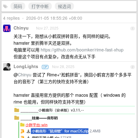
简码
打字中断
候选词
4 replies
•
2026-01-05 18:55:26 +08:00
Chinyu
Nov 27, 2025
1
关注一下，刚想从小鹤双拼转音形，有同样的疑问。
hamster 里折腾半天还是双拼。
电脑里可以用
https://github.com/boomker/rime-fast-xhup
但是这个项目有点复杂，改造有点无从下手
LongLights
Nov 28, 2025
OP
2
@
Chinyu
尝试了 Rime+“淞鹤拼音”，换回小鹤官方那个多多平
台的音形了（第三方的快符支持不完善）
hamster 直接用官方提供的那个 macos 配置（ windows 的
rime 也能用，但同样快符支持不完整）