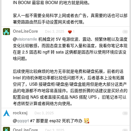
IN BOOM 最容易 BOOM 的地方就是网络。
家人一般不需要全局科学上网或者去广告，真需要的话也可以部
署旁路路由然后手动设置网关或者代理。
OneLiteCore
Dec 3, 2025
1
18
@
visionsmile
机械盘对 5V 电源纹波、震动、频繁休眠以及温度
变化比较敏感，而固态盘主要看写入量和温度，我看你笔记本现
在是 2.5 固态和 ngff 转 sata 这俩都是固态所以使用环境应该没
啥问题。
后续使用比较麻烦的地方无非就是电费和硬盘拓展，前者的话
Intel 的待机休眠功率都比较低问题不大，后者基本上没有拓展
空间了，USB 接硬盘柜/硬盘座/硬盘盒能用但是绝大部分这类产
品的电源都不咋地容易直接炸。后面想折腾的话建议是买好点的
配置自组 NAS 或者直接买成品 NAS 搭配 UPS ，旧笔记本可以
考虑转型计算或者网络方向使用。
rockxsj
Dec 3, 2025
19
@
qqqqrt
#7 那要是 esp32 死机了咋办
OneLiteCore
Dec 3, 2025
20