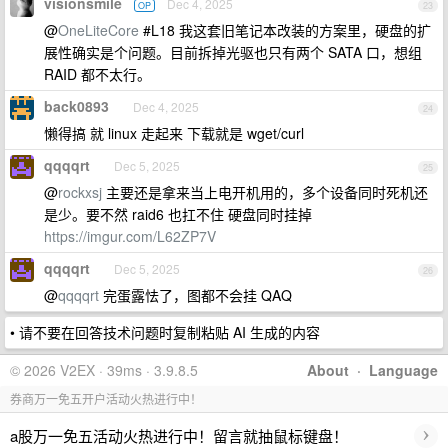
visionsmile
Dec 4, 2025
OP
23
@
OneLiteCore
#L18 我这套旧笔记本改装的方案里，硬盘的扩
展性确实是个问题。目前拆掉光驱也只有两个 SATA 口，想组
RAID 都不太行。
back0893
Dec 4, 2025
24
懒得搞 就 linux 走起来 下载就是 wget/curl
qqqqrt
Dec 5, 2025
25
@
rockxsj
主要还是拿来当上电开机用的，多个设备同时死机还
是少。要不然 raid6 也扛不住 硬盘同时挂掉
https://imgur.com/L62ZP7V
qqqqrt
Dec 5, 2025
26
@
qqqqrt
完蛋露怯了，图都不会挂 QAQ
• 请不要在回答技术问题时复制粘贴 AI 生成的内容
© 2026 V2EX · 39ms · 3.9.8.5
About
·
Language
券商万一免五开户活动火热进行中！
›
a股万一免五活动火热进行中！留言就抽鼠标键盘！