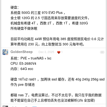
硬盘：
系统盘 500G 的三星 970 EVO Plus ，
金士顿 120G 的 2.5 寸固态用来存放需要速度的文件，
机械盘有希捷 4T ，西数 2T ，西数 1T ，希捷 320G
所有硬盘不做休眠
目前平均功耗在 44W 预估年用电 385 度按照居民电价 0.6 元计
算年费用在 230 元，向上取整就当 300 元每年吧。
GoldenSheep
Dec 3, 2025
1
22
系统：PVE = trueNAS + lxc
CPU: E5-2680V4
内存：64G ecc
硬盘 16Tx2 raid1 ，加两块 ssd 缓存，还有 40g 240g 256g ssd
作为 pve 存储池
都碰 nas 了，电费没算过，不过不太在乎，我只在乎我的数据
能不能留在自己手上且哪怕丢失也没法被解析(zfs 全加密)