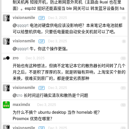
制关机再 短按开机，防止断网意外死机（主路由 ikuai 也在里
面）。esp32 挺好还能直接当 ble 网关可以 转发蓝牙设备到 ha
visionsmile
Dec 3, 2025
OP
8
@
qqqqrt
电池对硬盘供电应该没影响吧？本来笔记本电池就都
可以给整机供电，只要低电量能自动安全关机就可以了吧。
visionsmile
Dec 3, 2025
OP
9
@
qqqqrt
牛，你这个操作更强。
zro
Dec 3, 2025
10
开始也有这种想法，但搞不定笔记本它的散热器长时间转了几个
月之后，不是积了厚厚的灰，就是转轴有异响，上淘宝买个新的
来换，很难买到原厂的，都是便宜劣质那种
visionsmile
Dec 3, 2025
OP
11
@
zro
长时间运行确实清灰和散热是个问题
maximdx
Dec 3, 2025
12
为什么不搞个 ubuntu desktop 当作 homelab 呢？
Proxmox 优势在哪里？
visionsmile
Dec 3, 2025
OP
13