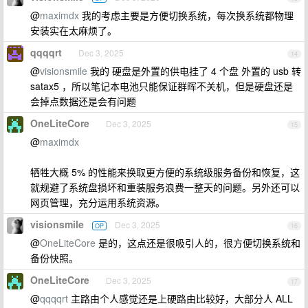
@
maximdx
我的考虑主要是方便切换系统，每次换系统都物理
安装实在太麻烦了。
qqqqrt
Dec 3, 2025
14
@
visionsmile
我的 硬盘是外置的供电挂了 4 个盘 外置的 usb 转
satax5 ，所以笔记本电池只能保证群晖不关机，但是硬盘还是
会掉点数据还是会有问题
OneLiteCore
Dec 3, 2025
15
@
maximdx
牺牲大概 5% 的性能来换取更方便的系统级服务备份和恢复，这
就规避了系统盘损坏和重装服务浪费一整天的问题。另外还可以
网页管理，充分运用系统资源。
visionsmile
Dec 3, 2025
OP
16
@
OneLiteCore
是的，这点还是很吸引人的，很方便切换系统和
备份快照。
OneLiteCore
Dec 3, 2025
17
@
qqqqrt
主路由个人感觉还是上硬路由比较好，大部分人 ALL