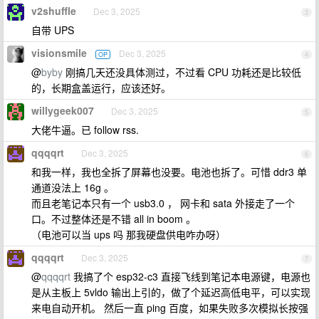
v2shuffle
Dec 3, 2025
3
自带 UPS
visionsmile
Dec 3, 2025
OP
4
@
byby
刚搞几天还没具体测过，不过看 CPU 功耗还是比较低
的，长期盒盖运行，应该还好。
willygeek007
Dec 3, 2025
5
大佬牛逼。已 follow rss.
qqqqrt
Dec 3, 2025
6
和我一样，我也全拆了屏幕也没要。电池也拆了。可惜 ddr3 单
通道没法上 16g 。
而且老笔记本只有一个 usb3.0 ， 网卡和 sata 外接走了一个
口。不过整体还是不错 all in boom 。
（电池可以当 ups 吗 那我硬盘供电咋办呀）
qqqqrt
Dec 3, 2025
7
@
qqqqrt
我搞了个 esp32-c3 直接飞线到笔记本电源键，电源也
是从主板上 5vldo 输出上引的，做了个延迟高低电平，可以实现
来电自动开机。 然后一直 ping 百度，如果失败多次模拟长按强