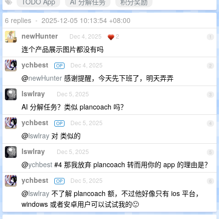
TODO App
AI 分解任务
积分奖励
6 replies
•
2025-12-05 10:13:54 +08:00
newHunter
Dec 4, 2025
2
1
连个产品展示图片都没有吗
ychbest
Dec 4, 2025
OP
2
@
newHunter
感谢提醒，今天先下班了，明天弄弄
lswlray
Dec 5, 2025
3
AI 分解任务？类似 plancoach 吗？
ychbest
Dec 5, 2025
OP
4
@
lswlray
对 类似的
lswlray
Dec 5, 2025
5
@
ychbest
#4 那我放弃 plancoach 转而用你的 app 的理由是？
ychbest
Dec 5, 2025
OP
6
@
lswlray
不了解 plancoach 额，不过他好像只有 ios 平台，
windows 或者安卓用户可以试试我的🙂