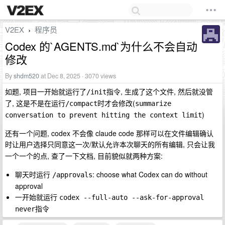
V2EX
程序员
›
Codex 的`AGENTS.md`为什么不会自动
修改
By
shdm520
at Dec 8, 2025 · 3070 views
如题, 项目一开始就运行了
指令, 生成了这个文件, 然后就没管
/init
了, 这是不是在运行
时才会修改(
/compact
summarize 
)
conversation to prevent hitting the context limit
还有一个问题, codex 不会像 claude code 那样可以在文件编辑确认
时让用户选择
/
, 只会让我
只同意这一次
默认允许本次聊天的所有编辑
一个一个的点, 查了一下文档, 目前貌似就两种方案:
聊天时运行
: choose what Codex can do without
/approvals
approval
一开始就运行
codex --full-auto --ask-for-approval 
指令
never