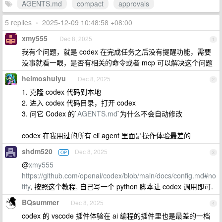
AGENTS.md
compact
approvals
5 replies
•
2025-12-09 10:48:58 +08:00
xmy555
Dec 8, 2025
1
我有个问题，就是 codex 在完成任务之后没有提醒功能，需要
没事就看一眼，是否有相关的命令或者 mcp 可以解决这个问题
heimoshuiyu
Dec 8, 2025
2
1. 克隆 codex 代码到本地
2. 进入 codex 代码目录，打开 codex
3. 问它 Codex 的`
AGENTS.md
`为什么不会自动修改
codex 在我用过的所有 cli agent 里面是操作体验最差的
shdm520
Dec 8, 2025
OP
3
@
xmy555
https://github.com/openai/codex/blob/main/docs/config.md#no
tify
, 按照这个教程, 自己写一个 python 脚本让 codex 调用即可.
BQsummer
Dec 8, 2025
4
codex 的 vscode 插件体验在 ai 编程的插件里也是最差的一档