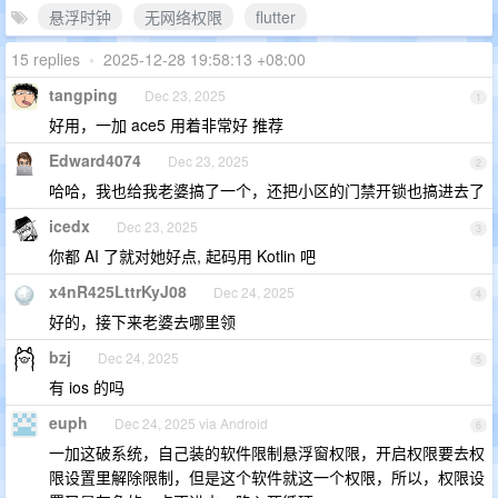
悬浮时钟
无网络权限
flutter
15 replies
•
2025-12-28 19:58:13 +08:00
tangping
Dec 23, 2025
1
好用，一加 ace5 用着非常好 推荐
Edward4074
Dec 23, 2025
2
哈哈，我也给我老婆搞了一个，还把小区的门禁开锁也搞进去了
icedx
Dec 23, 2025
3
你都 AI 了就对她好点, 起码用 Kotlin 吧
x4nR425LttrKyJ08
Dec 24, 2025
4
好的，接下来老婆去哪里领
bzj
Dec 24, 2025
5
有 ios 的吗
euph
Dec 24, 2025 via Android
6
一加这破系统，自己装的软件限制悬浮窗权限，开启权限要去权
限设置里解除限制，但是这个软件就这一个权限，所以，权限设