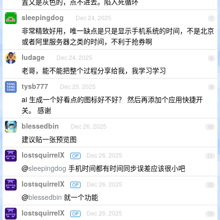
置又是灰色的，点不进去。陷入死循环
sleepingdog
Dec 24, 2025
7
非常精致好用，唯一缺点是只是显示手机系统的时间，不是北京
或者阿里服务器之类的时间，不利于抢券啊
ludage
Dec 24, 2025
8
老哥，能不能把整个过程分享给我，我学习学习
tysb777
Dec 25, 2025
9
ai 生成一个好看点的图标好不好？ 然后再添加个应用快捷开
关。 感谢
blessedbin
Dec 26, 2025
10
建议贴一张预览图
lostsquirrelX
Dec 26, 2025
OP
11
@
sleepingdog
手机时间都有时间同步误差应该很小吧
lostsquirrelX
Dec 26, 2025
OP
12
@
blessedbin
就一个功能
lostsquirrelX
Dec 26, 2025
OP
13