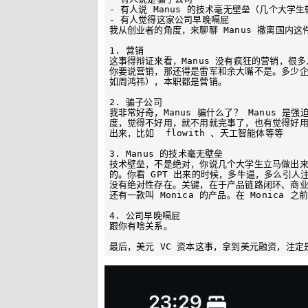
- 有人说 Manus 的技术毫无壁垒（几个大学生
- 有人觉得这家公司早晚嗝屁

我从创业者的角度，来聊聊 Manus 撤离国内这件
1. 营销

这事得辩证来看，Manus 没有疯狂的营销，
你要说营销，那还得是雷军和余大嘴不是。多少企
如周鸿祎），本职都是营销。

2. 骗子公司

我非常好奇，Manus 骗什么了？ Manus 
度，觉得不好用，就不用就完事了，也有觉得好用的持
出来，比如  flowith 、天工智能体等等

3. Manus 的技术毫无壁垒

技术壁垒，不是绝对，你说几个大学生立马做出
的。你看 GPT 出来的时候，多牛逼，多么引
没有绝对性存在。关键，在于产品链路闭环、商业
还有一款叫 Monica 的产品。在 Monica 之
4. 公司早晚嗝屁

跟你有啥关系。
