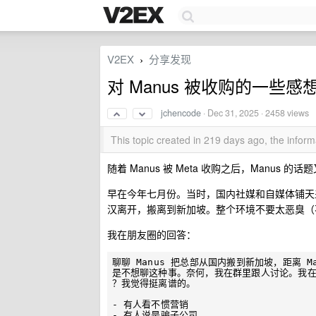
V2EX
分享发现
›
对 Manus 被收购的一些感
jchencode
·
Dec 31, 2025
· 2458 views
This topic created in 219 days ago, the info
随着 Manus 被 Meta 收购之后，Manu
早在今年七月份。当时，国内社媒和自媒体铺天盖地
汉离开，搬离到新加坡。整个环境不要太恶臭（
我在朋友圈的回答：
聊聊 Manus 把总部从国内搬到新加坡，距离 
是不想聊这种事。奈何，我在群里跟人讨论。我在知
？我觉得挺离谱的。

- 有人看不惯营销

- 有人说是骗子公司
