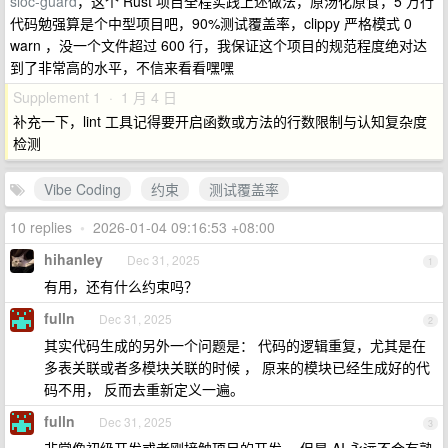
sloc-guard
，这个 Rust 项目全程实践上述做法，原汤化原食，5 万行
代码勉强算是个中型项目吧，90%测试覆盖率，clippy 严格模式 0
warn ，没一个文件超过 600 行，我保证这个项目的规范程度绝对达
到了非常高的水平，不信来看看嘿嘿
Supplement 1 · 1 月 4 日
补充一下，lint 工具记得要开启函数或方法的行数限制与认知复杂度
检测
Vibe Coding
约束
测试覆盖率
10 replies
•
2026-01-04 09:16:53 +08:00
hihanley
Dec 31, 2025
1
有用，还有什么约束吗？
fulln
Dec 31, 2025
2
其实代码生成的另外一个问题是： 代码的逻辑重复，尤其是在
多表关联或者多模块关联的时候 ， 原来的模块已经生成好的代
码不用， 反而去重新定义一遍。
fulln
Dec 31, 2025
3