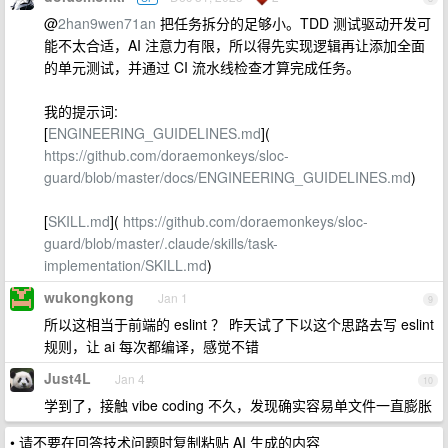
@
2han9wen71an
把任务拆分的足够小。TDD 测试驱动开发可
能不太合适，AI 注意力有限，所以得先实现逻辑再让添加全面
的单元测试，并通过 CI 流水线检查才算完成任务。
我的提示词:
[
ENGINEERING_GUIDELINES.md
](
https://github.com/doraemonkeys/sloc-
guard/blob/master/docs/ENGINEERING_GUIDELINES.md
)
[
SKILL.md
](
https://github.com/doraemonkeys/sloc-
guard/blob/master/.claude/skills/task-
implementation/SKILL.md
)
wukongkong
Jan 1
9
所以这相当于前端的 eslint ？ 昨天试了下以这个思路去写 eslint
规则，让 ai 每次都编译，感觉不错
Just4L
Jan 4
10
学到了，接触 vibe coding 不久，发现确实容易单文件一直膨胀
• 请不要在回答技术问题时复制粘贴 AI 生成的内容