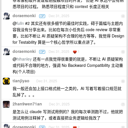
非常像初级开发或者刚接触项目的开发， 但是 AI 永远不会有熟
悉项目的过程。 熟悉项目程度只和 context 长度正相关
doraemonki
Dec 31, 2025
OP
4
@
fulln
#2 其实还有很多细节的最佳时实践，碍于篇幅与主题内
容我没有分享出来。比如在每次小任务后 code review 非常重
要，比如不断让 AI 质疑架构不合理的地方等等，我觉得 Design
for Testability 算是一个核心哲学所以重点讲了。
doraemonki
Dec 31, 2025
1
OP
5
@
hihanley
还有一点我觉得很重要的就是，不断让 AI 质疑架构
或代码不合理的地方，强调 No Backward Compatibility 主动重
构(个人项目)
tianjiyao
Dec 31, 2025
6
我一般还会加上接口格式统一之类的，AI 写着写着接口规范就
乱掉了。。。
2han9wen71an
Dec 31, 2025
7
是怎么让 claude 写测试用例的？我的每次单测跑不过，他就把
测试用例注释掉了，或者直接把业务逻辑给我改了
doraemonki
Dec 31, 2025
2
OP
8