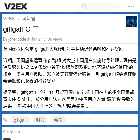
V2EX
问与答
›
giffgaff G 了
By
jchencode
at Jan 2 · 3439 views
英国虚拟运营商 giffgaff 大规模封号并拒绝退还余额和推荐奖励
近期，英国虚拟运营商 giffgaff 对大量中国用户实施封号处理，理由是
违反服务协议 2.9 条款中关于"仅限欧盟及指定地区短期旅行使用"的
规定。多名用户反映，账户被无预警停止服务，且 giffgaff 拒绝退还剩
余余额和已获得的推荐奖励。
据了解，giffgaff 自今年 11 月起已停止向包括中国在内的多个国家邮
寄实体 SIM 卡。部分用户认为这是因为中国用户大量"薅羊毛"导致的
后果，称"被中国人盯上的羊毛,早晚会暴雷"。
giffgaff
封号
余额
8 replies