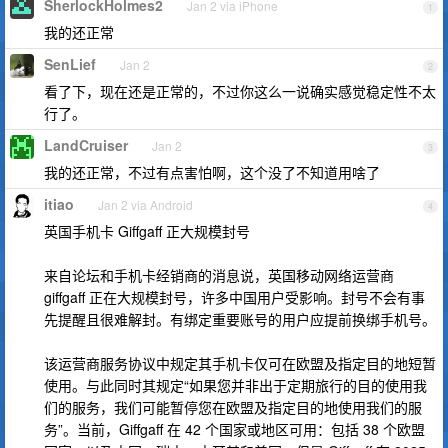
SherlockHolmes2
Jan 2 via iPhone
1
我的还正常
SenLief
Jan 2
2
看了下，现在还是正常的，不过你这么一说确实感觉稳定性不太
行了。
LandCruiser
Jan 2
3
我的还正常，不过有点害怕啊，这个没了不知道用啥了
itiao
Jan 2 via Android
4
英国手机卡 Giffgaff 正大规模封号
来自论坛和手机卡经销商的消息说，英国移动网络运营商
giffgaff 正在大规模封号，许多中国用户受影响。封号不会有事
先提醒且很难解封。有绑定重要账号的用户应提前换绑手机号。
该运营商服务协议中规定其手机卡仅可在欧盟及指定目的地短暂
使用。与此同时其规定“如果您并非出于定期旅行的目的使用我
们的服务，我们可能暂停您在欧盟及指定目的地使用我们的服
务”。当前，Giffgaff 在 42 个国家或地区可用：包括 38 个欧盟