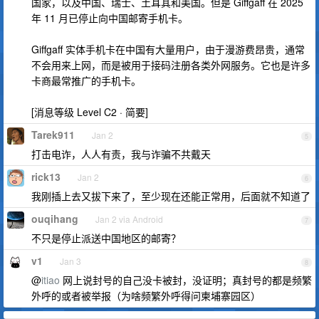
国家，以及中国、瑞士、土耳其和美国。但是 Giffgaff 在 2025
年 11 月已停止向中国邮寄手机卡。
Giffgaff 实体手机卡在中国有大量用户，由于漫游费昂贵，通常
不会用来上网，而是被用于接码注册各类外网服务。它也是许多
卡商最常推广的手机卡。
[消息等级 Level C2 · 简要]
Tarek911
Jan 2
5
打击电诈，人人有责，我与诈骗不共戴天
rick13
Jan 2
6
我刚插上去又拔下来了，至少现在还能正常用，后面就不知道了
ouqihang
Jan 2 via Android
7
不只是停止派送中国地区的邮寄？
v1
Jan 3
8
@
itiao
网上说封号的自己没卡被封，没证明；真封号的都是频繁
外呼的或者被举报（为啥频繁外呼得问柬埔寨园区）