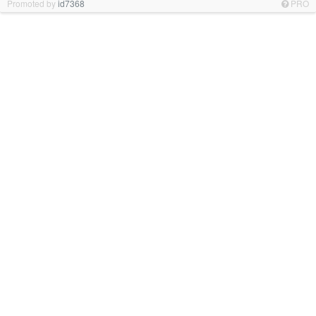
Promoted by
id7368
PRO