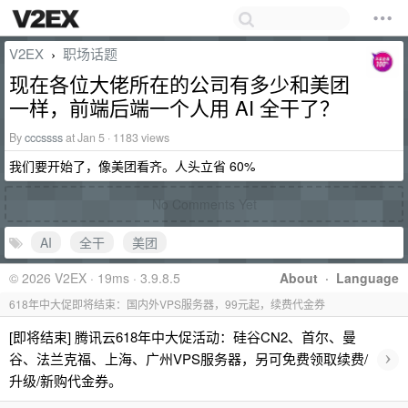
V2EX
职场话题
›
现在各位大佬所在的公司有多少和美团
一样，前端后端一个人用 AI 全干了？
By
cccssss
at Jan 5 · 1183 views
我们要开始了，像美团看齐。人头立省 60%
No Comments Yet
AI
全干
美团
© 2026 V2EX · 19ms · 3.9.8.5
About
·
Language
618年中大促即将结束：国内外VPS服务器，99元起，续费代金券
[即将结束] 腾讯云618年中大促活动：硅谷CN2、首尔、曼
›
谷、法兰克福、上海、广州VPS服务器，另可免费领取续费/
升级/新购代金券。