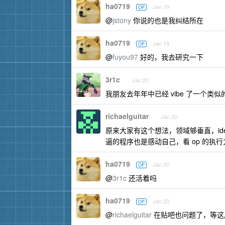
ha0719
Jan 19
OP
@
jstony
你说的也是我纠结所在
ha0719
Jan 19
OP
@
fuyou97
好的，我去研究一下
3r1c
Jan 20
我朋友去年年中已经 vibe 了一个类
richaelguitar
Jan 20
原来大家有这个想法，领域够垂直，i
逼的程序也是感动自己，看 op 的执
ha0719
Jan 20
OP
@
3r1c
还活着吗
ha0719
Jan 20
OP
@
richaelguitar
在贴吧也问题了，等这