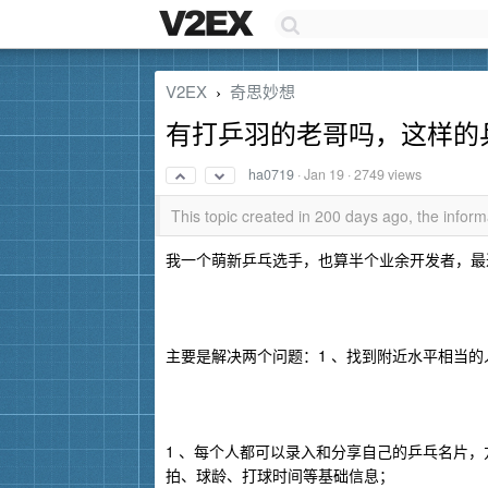
V2EX
奇思妙想
›
有打乒羽的老哥吗，这样的
ha0719
·
Jan 19
· 2749 views
This topic created in 200 days ago, the info
我一个萌新乒乓选手，也算半个业余开发者，最
主要是解决两个问题：1 、找到附近水平相当的
1 、每个人都可以录入和分享自己的乒乓名片
拍、球龄、打球时间等基础信息；