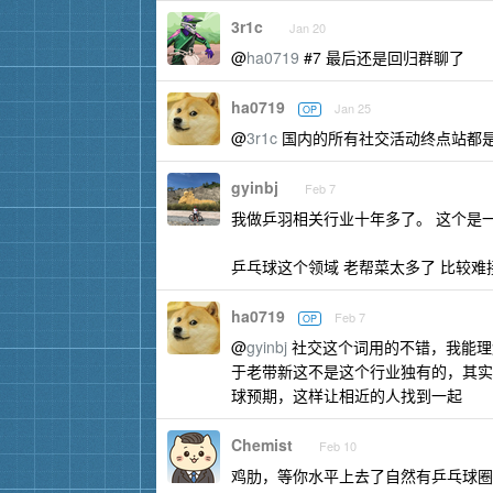
3r1c
Jan 20
@
ha0719
#7 最后还是回归群聊了
ha0719
Jan 25
OP
@
3r1c
国内的所有社交活动终点站都
gyinbj
Feb 7
我做乒羽相关行业十年多了。 这个是
乒乓球这个领域 老帮菜太多了 比较难
ha0719
Feb 7
OP
@
gyinbj
社交这个词用的不错，我能理
于老带新这不是这个行业独有的，其实
球预期，这样让相近的人找到一起
Chemist
Feb 10
鸡肋，等你水平上去了自然有乒乓球圈