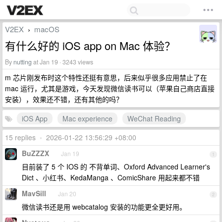
V2EX
macOS
›
有什么好的 iOS app on Mac 体验？
By
nutting
at Jan 19 · 3243 views
m 芯片刚发布时这个特性还挺有意思，后来似乎很多应用禁止了在
mac 运行，尤其是游戏，今天发现微信读书可以（苹果自己商店直接
安装），效果还不错，还有其他的吗？
iOS App
Mac experience
WeChat Reading
15 replies
•
2026-01-22 13:56:29 +08:00
BuZZZX
Jan 19
1
目前装了 5 个 IOS 的 不背单词、Oxford Advanced Learner's
Dict 、小红书、KedaManga 、ComicShare 用起来都不错
MavSill
Jan 20
2
微信读书还是用 webcatalog 安装的功能更全更好用。