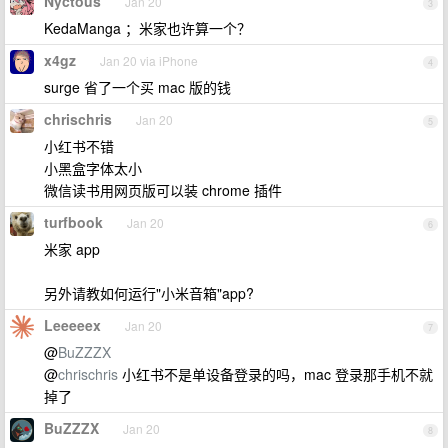
Nyctous
Jan 20
3
KedaManga ；米家也许算一个？
x4gz
Jan 20 via iPhone
4
surge 省了一个买 mac 版的钱
chrischris
Jan 20
5
小红书不错
小黑盒字体太小
微信读书用网页版可以装 chrome 插件
turfbook
Jan 20
6
米家 app
另外请教如何运行"小米音箱"app?
Leeeeex
Jan 20
7
@
BuZZZX
@
chrischris
小红书不是单设备登录的吗，mac 登录那手机不就
掉了
BuZZZX
Jan 20
8