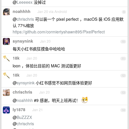
@
Leeeeex
没掉过
noahhhh
Jan 20 via Android
9
@
chrischris
可以装一个 pixel perfect ，macOS 装 iOS 应用默
认 77%缩放
https://github.com/cormiertyshawn895/PixelPerfect
synsynink
Jan 20
10
每天小红书疯狂摸鱼中哈哈哈
18k
Jan 20
11
loon ，体验比目前的 MAC 测试版更好
18k
Jan 20
12
@
synsynink
小红书感觉不如网页版体验更好
chrischris
Jan 20
13
@
noahhhh
#9 感谢，明天上班再试！
ly1878
Jan 21
14
@
BuZZZX
@
chrischris