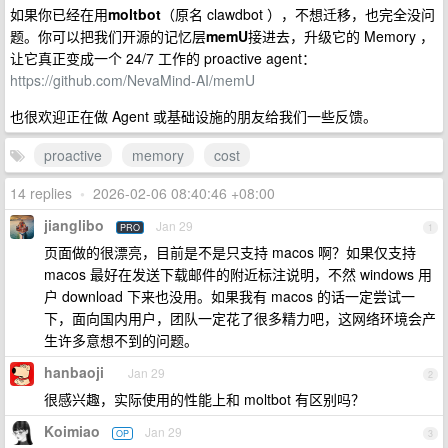
如果你已经在用
moltbot
（原名 clawdbot ），不想迁移，也完全没问
题。你可以把我们开源的记忆层
memU
接进去，升级它的 Memory ，
让它真正变成一个 24/7 工作的 proactive agent：
https://github.com/NevaMind-AI/memU
也很欢迎正在做 Agent 或基础设施的朋友给我们一些反馈。
proactive
memory
cost
14 replies
•
2026-02-06 08:40:46 +08:00
jianglibo
Jan 29
PRO
1
页面做的很漂亮，目前是不是只支持 macos 啊？如果仅支持
macos 最好在发送下载邮件的附近标注说明，不然 windows 用
户 download 下来也没用。如果我有 macos 的话一定尝试一
下，面向国内用户，团队一定花了很多精力吧，这网络环境会产
生许多意想不到的问题。
hanbaoji
Jan 29
2
很感兴趣，实际使用的性能上和 moltbot 有区别吗？
Koimiao
Jan 29
OP
3