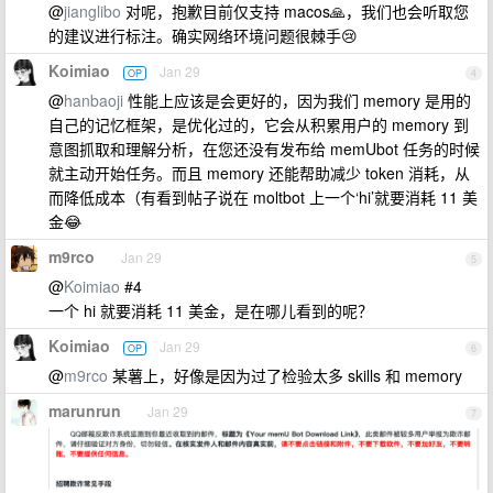
@
jianglibo
对呢，抱歉目前仅支持 macos🙏，我们也会听取您
的建议进行标注。确实网络环境问题很棘手😢
Koimiao
Jan 29
OP
4
@
hanbaoji
性能上应该是会更好的，因为我们 memory 是用的
自己的记忆框架，是优化过的，它会从积累用户的 memory 到
意图抓取和理解分析，在您还没有发布给 memUbot 任务的时候
就主动开始任务。而且 memory 还能帮助减少 token 消耗，从
而降低成本（有看到帖子说在 moltbot 上一个‘hi’就要消耗 11 美
金😂
m9rco
Jan 29
5
@
Koimiao
#4
一个 hi 就要消耗 11 美金，是在哪儿看到的呢？
Koimiao
Jan 29
OP
6
@
m9rco
某薯上，好像是因为过了检验太多 skills 和 memory
marunrun
Jan 29
7