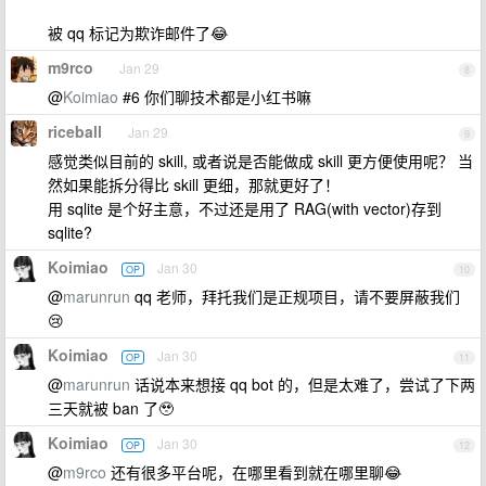
被 qq 标记为欺诈邮件了😂
m9rco
Jan 29
8
@
Koimiao
#6 你们聊技术都是小红书嘛
riceball
Jan 29
9
感觉类似目前的 skill, 或者说是否能做成 skill 更方便使用呢？ 当
然如果能拆分得比 skill 更细，那就更好了！
用 sqlite 是个好主意，不过还是用了 RAG(with vector)存到
sqlite?
Koimiao
Jan 30
OP
10
@
marunrun
qq 老师，拜托我们是正规项目，请不要屏蔽我们
😢
Koimiao
Jan 30
OP
11
@
marunrun
话说本来想接 qq bot 的，但是太难了，尝试了下两
三天就被 ban 了🥹
Koimiao
Jan 30
OP
12
@
m9rco
还有很多平台呢，在哪里看到就在哪里聊😂