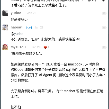
子香港鸽子笼拿死工资早就坐不住了。
yudoo
Jan 29
18
他薪资多少
haoswil
Jan 29
OP
19
@
yudoo
不知道薪资，但是年纪挺大的，感觉快接近 40.
my101du
Jan 29
1
20
“善战者无赫赫之功”。
如果猛然发现公司一个 DBA 拿着一台 macbook , 用时兴的
VSCode 编辑器的某个评分特别高的 sql 插件远程连上了生产数
据库，然后打开了 AI Agent 问: 删除这个表里面时间小于去年 5
分份的数据。
完了起身倒咖啡，屏幕飞舞， 有个 moltbot 智能代理在疯狂地
工作。
怕不怕