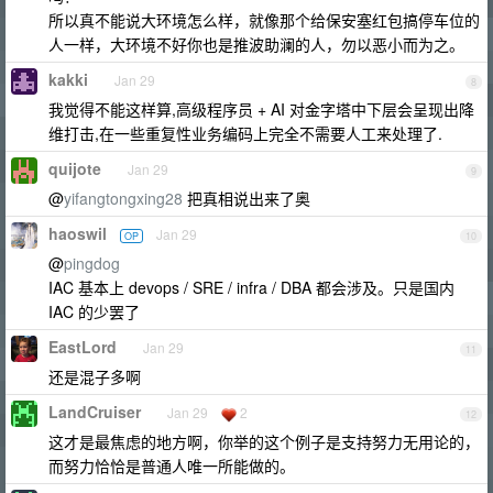
所以真不能说大环境怎么样，就像那个给保安塞红包搞停车位的
人一样，大环境不好你也是推波助澜的人，勿以恶小而为之。
kakki
Jan 29
8
我觉得不能这样算,高级程序员 + AI 对金字塔中下层会呈现出降
维打击,在一些重复性业务编码上完全不需要人工来处理了.
quijote
Jan 29
9
@
yifangtongxing28
把真相说出来了奥
haoswil
Jan 29
OP
10
@
pingdog
IAC 基本上 devops / SRE / infra / DBA 都会涉及。只是国内
IAC 的少罢了
EastLord
Jan 29
11
还是混子多啊
LandCruiser
Jan 29
2
12
这才是最焦虑的地方啊，你举的这个例子是支持努力无用论的，
而努力恰恰是普通人唯一所能做的。