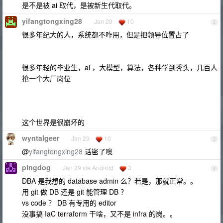
是不是被 ai 取代，是被新生代取代。
yifangtongxing28
Jan 29
10
2
很多年纪大的人，系统都不咋用，但是把领导位置占了
很多年轻的毕业生，ai ，大模型，算法，各种学到秃头，几百人
抢一个大厂岗位
这个世界是很崩坏的
wyntalgeer
Jan 29
10
3
@
yifangtongxing28
话密了噢
pingdog
Jan 29 via Android
3
4
DBA 是我想的 database admin 么？若是，那就正常。。
用 git 做 DB 还是 git 能管理 DB ？
vs code ？ DB 有专用的 editor
没事搞 IaC terraform 干啥，又不是 infra 的岗。。