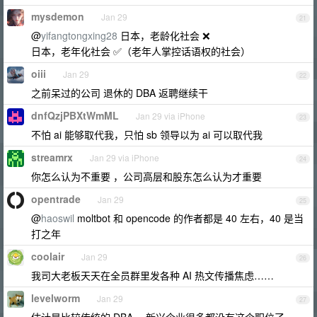
mysdemon
Jan 29
21
@
yifangtongxing28
日本，老龄化社会 ❌
日本，老年化社会 ✅（老年人掌控话语权的社会）
oiii
Jan 29
22
之前呆过的公司 退休的 DBA 返聘继续干
dnfQzjPBXtWmML
Jan 29 via iPhone
23
不怕 ai 能够取代我，只怕 sb 领导以为 ai 可以取代我
streamrx
Jan 29 via iPhone
24
你怎么认为不重要 ，公司高层和股东怎么认为才重要
opentrade
Jan 29
25
@
haoswil
moltbot 和 opencode 的作者都是 40 左右，40 是当
打之年
coolair
Jan 29
26
我司大老板天天在全员群里发各种 AI 热文传播焦虑……
levelworm
Jan 29
27