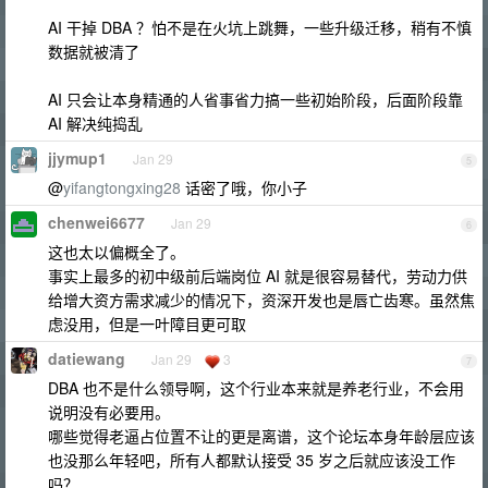
AI 干掉 DBA ？怕不是在火坑上跳舞，一些升级迁移，稍有不慎
数据就被清了
AI 只会让本身精通的人省事省力搞一些初始阶段，后面阶段靠
AI 解决纯捣乱
jjymup1
Jan 29
5
@
yifangtongxing28
话密了哦，你小子
chenwei6677
Jan 29
6
这也太以偏概全了。
事实上最多的初中级前后端岗位 AI 就是很容易替代，劳动力供
给增大资方需求减少的情况下，资深开发也是唇亡齿寒。虽然焦
虑没用，但是一叶障目更可取
datiewang
Jan 29
3
7
DBA 也不是什么领导啊，这个行业本来就是养老行业，不会用
说明没有必要用。
哪些觉得老逼占位置不让的更是离谱，这个论坛本身年龄层应该
也没那么年轻吧，所有人都默认接受 35 岁之后就应该没工作
吗？