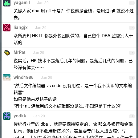
yagamil
Jan 29
13
关键人家 dba 用 git 干啥？ 你说他是全栈，没用过 git 就说不过
去。
liangjx
Jan 29
14
众所周知 HK IT 都是外包团队做的，自己留个 DBA 监督别人干
活的
MrPat
Jan 29
15
说实话，HK 技术不是落后几年的问题，是落后几代的问题，已
经深有体会～～
wind1986
Jan 29
16
"然后文件编辑器 vs code 没有用过，是一个我不认识的文本编
辑器"
如果是他来发帖子的话
"有个 nt, 连我用的文本编辑都没见过, 不知道是干什么的"
yedkk
Jan 29
17
传统行业里的 dba ，就是要保持稳定的，hk 那么多银行和金融
机构，他们是不敢用新技术的，甚至要专门找人进去培训写
cobal 。人家在香港当代码活化石是因为待得住，一般人住一辈