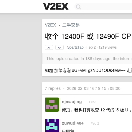
V2EX
二手交易
›
收个 12400F 或 12490F CP
SpartzTao
·
Feb 2
· 1219 views
This topic created in 186 days ago, the info
如题 加绿泡泡 dGFvMTgzNDU4ODk4Mw== 
7 replies
•
2026-02-03 16:19:15 +08:00
njmaojing
Feb 2
帮顶，我也打算收套 12 代的 i5 板 U
xuwudi404
Feb 2
已回复