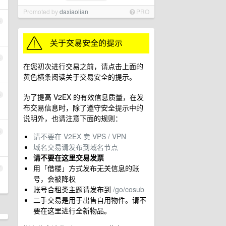
Promoted by
daxiaolian
PRO
3
4
在您初次进行交易之前，请点击上面的
黄色横条阅读关于交易安全的提示。
5
为了提高 V2EX 的有效信息质量，在发
布交易信息时，除了遵守安全提示中的
说明外，也请注意下面的规则：
6
请不要在 V2EX 卖 VPS / VPN
域名交易请发布到域名节点
请不要在这里交易发票
用「借楼」方式发布无关信息的账
7
号，会被降权
账号合租类主题请发布到
/go/cosub
二手交易是用于出售自用物件。请不
要在这里进行全新物品。