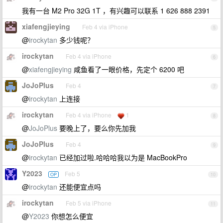
我有一台 M2 Pro 32G 1T ，有兴趣可以联系 1 626 888 2391
xiafengjieying
Feb 4 via iPhone
5
@
irockytan
多少钱呢？
irockytan
Feb 4 via iPhone
6
@
xiafengjieying
咸鱼看了一眼价格，先定个 6200 吧
JoJoPlus
Feb 4
7
@
irockytan
上连接
irockytan
Feb 4 via iPhone
1
8
@
JoJoPlus
要晚上了，要么你先加我
JoJoPlus
Feb 4
9
@
irockytan
已经加过啦.哈哈哈我以为是 MacBookPro
Y2023
Feb 5
OP
10
@
irockytan
还能便宜点吗
irockytan
Feb 5 via iPhone
11
@
Y2023
你想怎么便宜