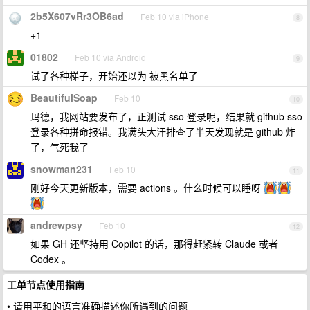
2b5X607vRr3OB6ad
Feb 10 via iPhone
8
+1
01802
Feb 10 via Android
9
试了各种梯子，开始还以为 被黑名单了
BeautifulSoap
Feb 10
10
玛德，我网站要发布了，正测试 sso 登录呢，结果就 github sso
登录各种拼命报错。我满头大汗排查了半天发现就是 github 炸
了，气死我了
snowman231
Feb 10
11
刚好今天更新版本，需要 actions 。什么时候可以睡呀
andrewpsy
Feb 10
12
如果 GH 还坚持用 Copilot 的话，那得赶紧转 Claude 或者
Codex 。
工单节点使用指南
• 请用平和的语言准确描述你所遇到的问题