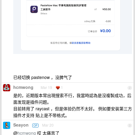
已经切换 pastenow ，没脾气了
hcmwong
Mar 19
1
2
是的，近期版本常出現搜索不行，我當時認為是沒複製成功，后
面发现是插件问题。
目前转用了 raycast ，但是体验仍然不太好。 例如要安装第三方
插件才支持 贴上是不带格式。
Seayon
Mar 20
OP
3
@
hcmwong
哎 太痛苦了