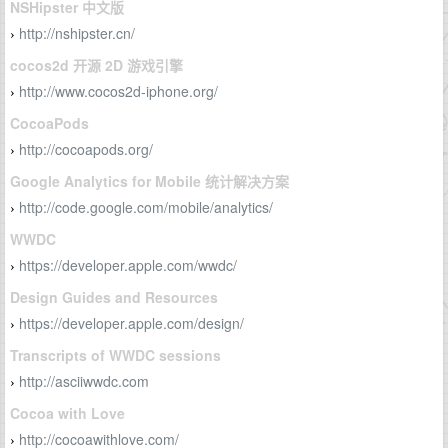
NSHipster 中文版
http://nshipster.cn/
›
cocos2d 开源 2D 游戏引擎
http://www.cocos2d-iphone.org/
›
CocoaPods
http://cocoapods.org/
›
Google Analytics for Mobile 统计解决方案
http://code.google.com/mobile/analytics/
›
WWDC
https://developer.apple.com/wwdc/
›
Design Guides and Resources
https://developer.apple.com/design/
›
Transcripts of WWDC sessions
http://asciiwwdc.com
›
Cocoa with Love
http://cocoawithlove.com/
›