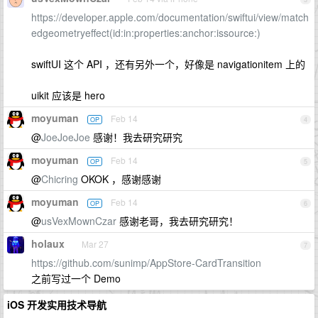
https://developer.apple.com/documentation/swiftui/view/match
edgeometryeffect(id:in:properties:anchor:issource:)
swiftUI 这个 API ，还有另外一个，好像是 navigationitem 上的
uikit 应该是 hero
moyuman
Feb 14
OP
4
@
JoeJoeJoe
感谢！我去研究研究
moyuman
Feb 14
OP
5
@
Chicring
OKOK ，感谢感谢
moyuman
Feb 14
OP
6
@
usVexMownCzar
感谢老哥，我去研究研究！
holaux
Mar 27
7
https://github.com/sunimp/AppStore-CardTransition
之前写过一个 Demo
iOS 开发实用技术导航