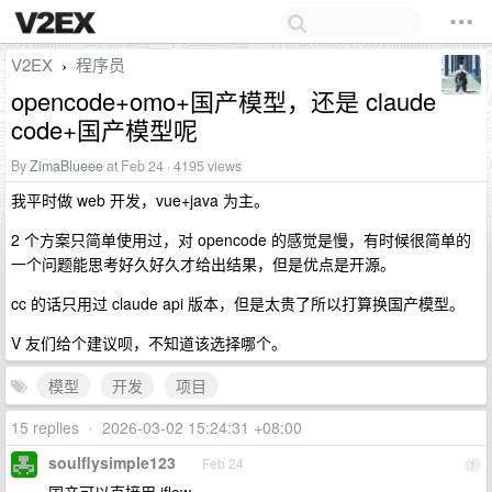
V2EX
程序员
›
opencode+omo+国产模型，还是 claude
code+国产模型呢
By
ZimaBlueee
at Feb 24 · 4195 views
我平时做 web 开发，vue+java 为主。
2 个方案只简单使用过，对 opencode 的感觉是慢，有时候很简单的
一个问题能思考好久好久才给出结果，但是优点是开源。
cc 的话只用过 claude api 版本，但是太贵了所以打算换国产模型。
V 友们给个建议呗，不知道该选择哪个。
模型
开发
项目
15 replies
•
2026-03-02 15:24:31 +08:00
soulflysimple123
Feb 24
1