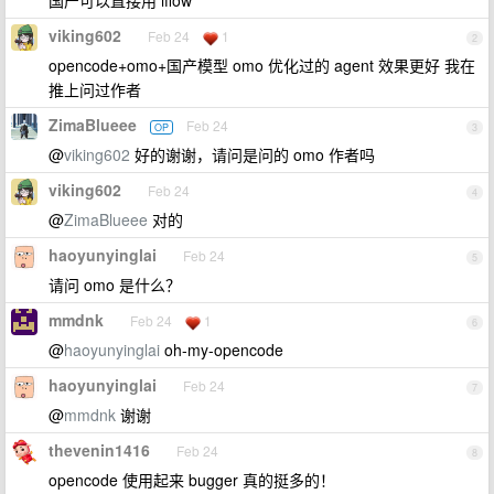
国产可以直接用 iflow
viking602
Feb 24
1
2
opencode+omo+国产模型 omo 优化过的 agent 效果更好 我在
推上问过作者
ZimaBlueee
Feb 24
OP
3
@
viking602
好的谢谢，请问是问的 omo 作者吗
viking602
Feb 24
4
@
ZimaBlueee
对的
haoyunyinglai
Feb 24
5
请问 omo 是什么？
mmdnk
Feb 24
1
6
@
haoyunyinglai
oh-my-opencode
haoyunyinglai
Feb 24
7
@
mmdnk
谢谢
thevenin1416
Feb 24
8
opencode 使用起来 bugger 真的挺多的！