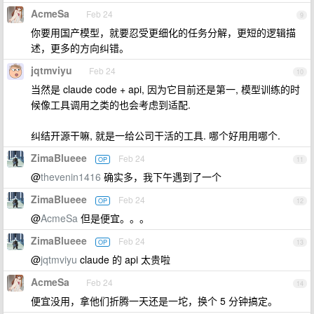
AcmeSa
Feb 24
9
你要用国产模型，就要忍受更细化的任务分解，更短的逻辑描
述，更多的方向纠错。
jqtmviyu
Feb 24
10
当然是 claude code + api, 因为它目前还是第一, 模型训练的时
候像工具调用之类的也会考虑到适配.
纠结开源干嘛, 就是一给公司干活的工具. 哪个好用用哪个.
ZimaBlueee
Feb 24
OP
11
@
thevenin1416
确实多，我下午遇到了一个
ZimaBlueee
Feb 24
OP
12
@
AcmeSa
但是便宜。。。
ZimaBlueee
Feb 24
OP
13
@
jqtmviyu
claude 的 api 太贵啦
AcmeSa
Feb 24
14
便宜没用，拿他们折腾一天还是一坨，换个 5 分钟搞定。