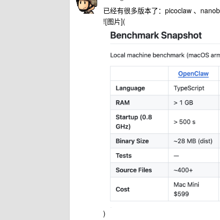
已经有很多版本了：picoclaw 、nanobo
![图片](
)