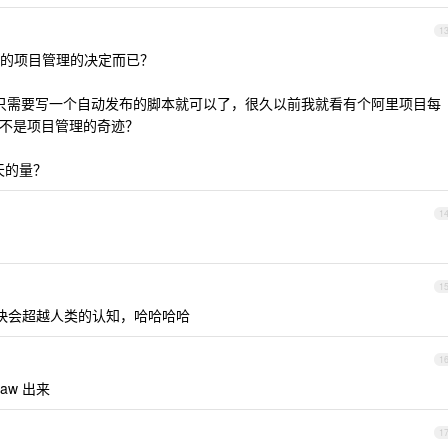
1
的项目管理的决定而已？
啊。只需要写一个自动发布的脚本就可以了，很久以前我就看有个阿里项目每
那是不是项目管理的奇迹？
每天的量？
1
1
很快会超越人类的认知，哈哈哈哈
1
aw 出来
1