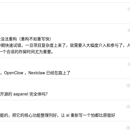
全没法重构（重构不如重写快）
适合项目前中期快速试错，一旦项目复杂度上来了，就需要人大幅度介入和参与了，
选一个合适的炸屎时间尤为重要。
w ，OpenClow ，Nextclaw 已经在路上了
1
的 aapanel 完全体吗？
1
能的，把它的核心功能整理列好，让 ai 重新写一个怕都比原版好
1