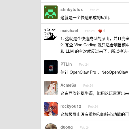
stinkytofux
Feb 24
这就是一个快速形成的屎山.
maichael
4
Feb 24
1. 这就是个快速成型的屎山，并且完
2. 完全 Vibe Coding 就只
和 LLM 的主次就反过来了，所以挑
PTLin
Feb 24
估计 OpenClaw Pro ，NeoOpenCla
AcmeSa
Feb 24
这东西吹的挺牛逼，能用这玩意写出来开源
rockyou12
Feb 24
这垃圾屎山没有重构和加核心功能的可
d0o0g
Feb 24