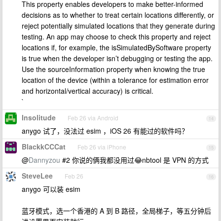
This property enables developers to make better-informed
decisions as to whether to treat certain locations differently, or
reject potentially simulated locations that they generate during
testing. An app may choose to check this property and reject
locations if, for example, the isSimulatedBySoftware property
is true when the developer isn’t debugging or testing the app.
Use the sourceInformation property when knowing the true
location of the device (within a tolerance for estimation error
and horizontal/vertical accuracy) is critical.
`
Insolitude
Feb 26 via Android
14
anygo 试了，没法过 esim ，iOS 26 有能过的软件吗？
BlackkCCCat
Feb 26 via iPhone
15
@
Dannyzou
#2 你说的俩我都没用过😂nbtool 是 VPN 的方式
SteveLee
Feb 26
16
anygo 可以装 esim
蓝牙模式，选一个香港的 A 到 B 路径，全局梯子，等五分钟后