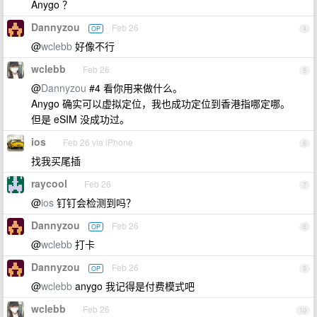
Anygo ？
Dannyzou
Feb 26
OP
4
@
wclebb
好像不行
wclebb
Feb 26
5
@
Dannyzou
#4 看你用来做什么。
Anygo 确实可以虚拟定位，我也成功定位到香港指哪定哪。
但是 eSIM 没成功过。
ios
Feb 26 via iPhone
6
找我买尾插
raycool
Feb 26
7
@
ios
钉钉会检测到吗？
Dannyzou
Feb 26
OP
8
@
wclebb
打卡
Dannyzou
Feb 26
OP
9
@
wclebb
anygo 我记得是付费模式吧
wclebb
Feb 26
10