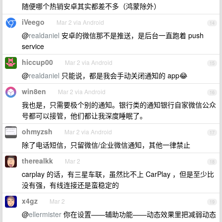
随便哪个热销安卓其实都差不多（鸿蒙除外）
iVeego
Mar 2 via Android
14
@
realdaniel
安卓的微信那不是推送，是后台一直跑着 push
service
hiccup00
Mar 2 via Android
15
@
realdaniel
只能说，都是我会手动关闭通知的 app😂
win8en
Mar 2 via Android
16
我也是，只需要极个别的通知。银行类的通知银行自家微信公众
号都可以接管，他们都让我深度睡眠了。
ohmyzsh
Mar 2 via Android
17
除了电话短信，只留微信/企业微信通知，其他一律禁止
therealkk
Mar 2
18
carplay 的话，有三星车联，虽然比不上 CarPlay ，但是至少比
没有强，有线连接还是蛮稳定的
x4gz
Mar 2
19
@
ellermister
你在设置——辅助功能——动态效果里把减弱动态