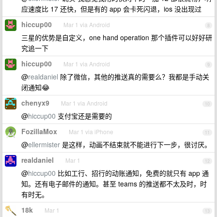
应速度比 17 还快，但是有的 app 会卡死闪退，ios 没出现过
hiccup00
Mar 1 via Android
8
三星的优势是自定义，one hand operation 那个插件可以好好研
究追一下
hiccup00
Mar 1 via Android
9
@
realdaniel
除了微信，其他的推送真的需要么？我都是手动关
闭通知😂
chenyx9
Mar 1 via Android
10
@
hiccup00
支付宝还是需要的
FozillaMox
Mar 1 via iPhone
11
@
ellermister
是这样，动画不结束就不能进行下一步，很讨厌。
realdaniel
Mar 1
12
@
hiccup00
比如工行、招行的动账通知，免费的就只有 app 通
知。还有电子邮件的通知。甚至 teams 的推送都不太及时，时
有时无。
18k
Mar 1
13