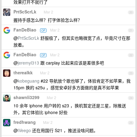
效果打开不就行了
PrtScScrLk
Mar 2
20
握持手感怎么样？打字体验怎么样？
FanDeBiao
Mar 2
OP
21
@
PrtScScrLk
舒服极了，但其实也略微宽了点，毕竟尺寸在那
放着。
FanDeBiao
Mar 2
OP
22
@
jeremyl313
跟 carplay 比起来应该是差很多吧
therealkk
Mar 2
23
@
kobeguang
#22 导航放个歌也够了，体验肯定不如苹果，我
15pm 换的 s25u ，感觉安卓好多方面做的是真不如苹果
shawnli3299
Mar 2
24
10 余年 iphone 用户转的 s23 ，换机暂定还是三星，除推送
外，其它体验比 iphone 好些
fredhwang
Mar 2
25
@
iVeego
还在用国行 S21 ，推送没啥问题。