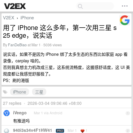
V2EX
iPhone
›
用了 iPhone 这么多年，第一次用三星 s
25 edge，说实话
By
FanDeBiao
at Mar 1 · 5036 views
说实话，如果不是因为 iPhone 绑了太多生态的东西比如家庭 app 看
录像，carplay 啥的。
否则我真想主力机改成三星，这系统流畅度，这握感舒适度，这 UI 美
观度都让我感觉舒服极了。
PS：刷的港版
iPhone
三星
27 replies
•
2026-03-04 09:06:46 +08:00
iVeego
Mar 1 via Android
1
有推送吗
940i3s34v4F1HW41
Mar 1
1
PRO
2