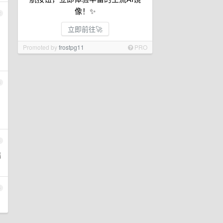
像！✨
2
立即前往🚀
Promoted by
frostpg11
PRO
3
4
结
5