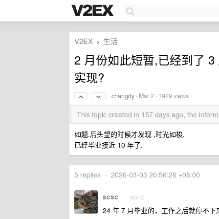
V2EX
生活
›
2 月份如此短暂,已经到了 
实现?
changdy
·
Mar 2
· 1929 views
This topic created in 157 days ago, the info
如题.后头望的时候才发现 ,时光如梭.
已经毕业接近 10 年了.
5 replies
•
2026-03-03 20:56:26 +08:00
scsc
Mar 2
24 年 7 月毕业的，工作之后就停不下