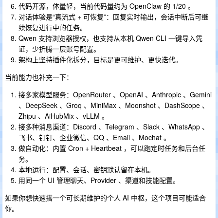
代码开源，体量轻，当前代码量约为 OpenClaw 的 1/20 。
对话体验是“真流式 + 可恢复”：回复实时输出，会话中断后可继
续恢复进行中的任务。
Qwen 支持浏览器授权，也支持从本机 Qwen CLI 一键导入凭
证，少折腾一层账号配置。
架构上坚持插件化拆分，目标是更可维护、更快迭代。
当前能力也补充一下：
接多家模型服务：OpenRouter 、OpenAI 、Anthropic 、Gemini
、DeepSeek 、Groq 、MiniMax 、Moonshot 、DashScope 、
Zhipu 、AiHubMix 、vLLM 。
接多种消息渠道：Discord 、Telegram 、Slack 、WhatsApp 、
飞书、钉钉、企业微信、QQ 、Email 、Mochat 。
做自动化：内置 Cron + Heartbeat ，可以跑定时任务和后台任
务。
本地运行：配置、会话、密钥默认留在本机。
用同一个 UI 管理聊天、Provider 、渠道和技能配置。
如果你想快速搭一个可长期维护的个人 AI 中枢，这个项目可能适合
你。