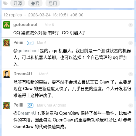
开源
兼容
易用
12 replies
•
2026-03-24 16:19:51 +08:00
gotoschool
Mar 6
1
QQ 渠道怎么对接 有吗？ QQ 机器人？
Peiiii
Mar 6
OP
2
@
gotoschool
是的，qq 机器人。我目前是一个测试状态的机器
人，可以和机器人单聊，也可以选择 1 个自己管理的 qq 群加
入。
Dream4U
Mar 6
3
除非有啥新的突破，要不然不会想去尝试其它 Claw 了，主要是
现在 Claw 的更新速度太快了，几乎日更的速度。个人开发者很
难追得上这种进度了。
Peiiii
Mar 6 via Android
OP
4
@
Dream4U
1.我刻意和 OpenClaw 保持了某些一致性，比如插
件的字段，因此每次 OpenClaw 的重要新功能我可以让 AI 参考
OpenClaw 的代码快速集成。