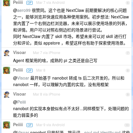
Peiiii
Mar 7 via Android
OP
6
@
aero99
很赞同。这个也是 NextClaw 前期要解决的核心问题
之一，能够浏览并快速应用各种使用案例。初步想法: NextClaw
里内置了一个右侧边栏浏览器，未来可以展示使用场景的列表，
和详情。用户可以对照右侧边栏的场景进行尝试。
同时 NextClaw 内置了 skill 市场，希望未来可以对 skill 进行打
分和评论，类似 appstore ，希望这样也有助于探索使用场景。
Visoar
Mar 7 via iPhone
7
Agent 框架用的啥，成熟的 pi 之类还是自己写
Peiiii
Mar 8
OP
8
@
Visoar
最开始基于 nanobot 转成 ts 后二次开发的，所以和
nanobot 一样，可以理解为内置的实现，没有用框架
Visoar
Mar 8 via iPhone
9
@
Peiiii
nanobot 的实现本身貌似有点不太好...同样模型下，处理问题的
能力弱蛮多的
Peiiii
Mar 9 via Android
OP
10
@
Visoar
nanobot 只是起源，提示词，
soul.md
identity.md
这些