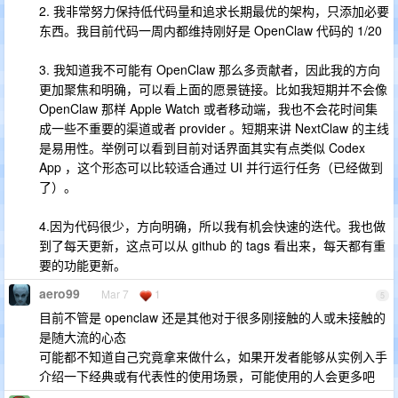
2. 我非常努力保持低代码量和追求长期最优的架构，只添加必要
东西。我目前代码一周内都维持刚好是 OpenClaw 代码的 1/20
3. 我知道我不可能有 OpenClaw 那么多贡献者，因此我的方向
更加聚焦和明确，可以看上面的愿景链接。比如我短期并不会像
OpenClaw 那样 Apple Watch 或者移动端，我也不会花时间集
成一些不重要的渠道或者 provider 。短期来讲 NextClaw 的主线
是易用性。举例可以看到目前对话界面其实有点类似 Codex
App ，这个形态可以比较适合通过 UI 并行运行任务（已经做到
了）。
4.因为代码很少，方向明确，所以我有机会快速的迭代。我也做
到了每天更新，这点可以从 github 的 tags 看出来，每天都有重
要的功能更新。
aero99
Mar 7
1
5
目前不管是 openclaw 还是其他对于很多刚接触的人或未接触的
是随大流的心态
可能都不知道自己究竟拿来做什么，如果开发者能够从实例入手
介绍一下经典或有代表性的使用场景，可能使用的人会更多吧