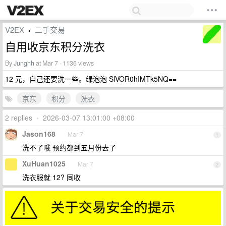
V2EX
二手交易
›
自用收京东积分洗衣
By
Junghh
at Mar 7 · 1136 views
12 元，自己还要洗一些。绿泡泡 SlVOR0hIMTk5NQ==
京东
积分
洗衣
2 replies
•
2026-03-07 13:01:00 +08:00
Jason168
Mar 7
1
洗不了哦 预约都到五月份去了
XuHuan1025
Mar 7
2
洗衣服就 12? 同收