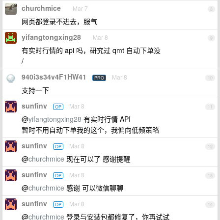
churchmice
Mar 7
8
网页都登录不进去，服气
yifangtongxing28
Mar 8
9
有实时行情的 api 吗，研究过 qmt 自动下单没
/
940i3s34v4F1HW41
Mar 8
PRO
10
支持一下
sunfinv
Mar 8
OP
11
@
yifangtongxing28
有实时行情 API
暂时不用自动下单我的这个，我偏向低频策略
sunfinv
Mar 8
OP
12
@
churchmice
现在可以了 感谢提醒
sunfinv
Mar 8
OP
13
@
churchmice
感谢 可以微信聊聊
sunfinv
Mar 8
OP
14
@
churchmice
登录与安装包都修复了，你再试试