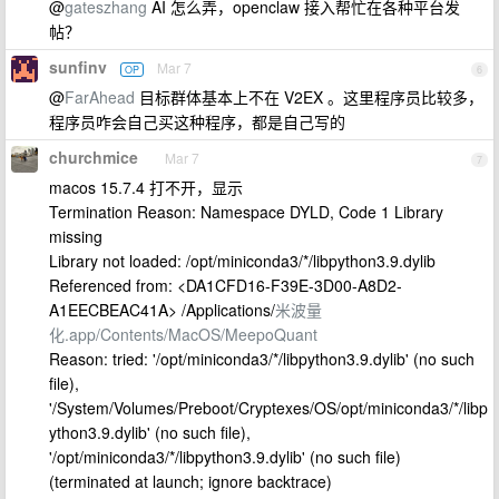
@
gateszhang
AI 怎么弄，openclaw 接入帮忙在各种平台发
帖？
sunfinv
Mar 7
OP
6
@
FarAhead
目标群体基本上不在 V2EX 。这里程序员比较多，
程序员咋会自己买这种程序，都是自己写的
churchmice
Mar 7
7
macos 15.7.4 打不开，显示
Termination Reason: Namespace DYLD, Code 1 Library
missing
Library not loaded: /opt/miniconda3/*/libpython3.9.dylib
Referenced from: <DA1CFD16-F39E-3D00-A8D2-
A1EECBEAC41A> /Applications/
米波量
化.app/Contents/MacOS/MeepoQuant
Reason: tried: '/opt/miniconda3/*/libpython3.9.dylib' (no such
file),
'/System/Volumes/Preboot/Cryptexes/OS/opt/miniconda3/*/libp
ython3.9.dylib' (no such file),
'/opt/miniconda3/*/libpython3.9.dylib' (no such file)
(terminated at launch; ignore backtrace)