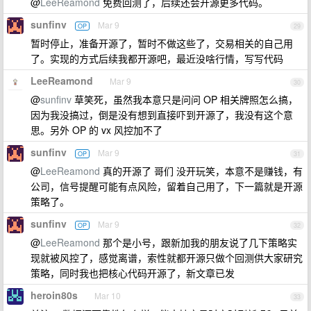
@
LeeReamond
免费回测了，后续还会开源更多代码。
sunfinv
Mar 9
OP
29
暂时停止，准备开源了，暂时不做这些了，交易相关的自己用
了。实现的方式后续我都开源吧，最近没啥行情，写写代码
LeeReamond
Mar 9
30
@
sunfinv
草笑死，虽然我本意只是问问 OP 相关牌照怎么搞，
因为我没搞过，倒是没有想到直接吓到开源了，我没有这个意
思。另外 OP 的 vx 风控加不了
sunfinv
Mar 9
OP
31
@
LeeReamond
真的开源了 哥们 没开玩笑，本意不是赚钱，有
公司，信号提醒可能有点风险，留着自己用了，下一篇就是开源
策略了。
sunfinv
Mar 9
OP
32
@
LeeReamond
那个是小号，跟新加我的朋友说了几下策略实
现就被风控了，感觉离谱，索性就都开源只做个回测供大家研究
策略，同时我也把核心代码开源了，新文章已发
heroin80s
Mar 10
33