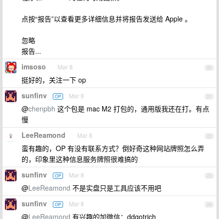
点按“报告”以查看更多详细信息并将报告发送给 Apple 。
忽略
报告...
imsoso
Mar 8
20
挺好的，关注一下 op
sunfinv
Mar 8
OP
21
@
chenpbh
这个包是 mac M2 打包的，通用版我还在打。有点
慢
LeeReamond
Mar 8
22
蛮有趣的，OP 有没有联系方式？倒好奇这种网站牌照怎么弄
的，印象里这种信息服务牌照很难搞的
sunfinv
Mar 8
OP
23
@
LeeReamond
不是实盘只是工具应该不用吧
sunfinv
Mar 8
OP
24
@
LeeReamond
有兴趣的加微信：ddgotrich