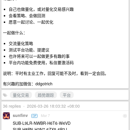
自己也做量化，或对量化交易感兴趣
会看策略、会做回测
愿意一起讨论、一起优化
一起做什么：
交流量化策略
测试平台功能、提建议
也许将来可以一起做更多有趣的事
平台内功能免费使用，私信要激活码
说明：平时有主业工作，回复可能不及时，看到一定会回。
有兴趣的加微信：ddgotrich
量化交易
趋势跟踪
平台
36 replies
•
2026-03-26 18:03:32 +08:00
sunfinv
Mar 7
OP
1
SUB-L9LR-NWBR-H6T6-W4VD
SUB-H8PN-H2N7-6ZX5-6B2J