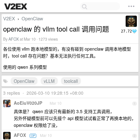
V2EX
OpenClaw
›
openclaw 的 vllm tool call 调用问题
27.72
By
AFOX
at Mar 10 · 1273 views
各位使用 vllm 跑本地模型的，有没有碰到 openclaw 调用本地模型
时，tool call 存在问题？基本无法执行任何工具。
使用的 qwen 系列模型
OpenClaw
vLLM
toolcall
3 replies
•
2026-03-10 19:28:15 +08:00
AoEiuV020JP
Mar 10
1
具体是？ qwen 应该只有最新的 3.5 支持工具调用，
另外怀疑模型前可以先接个 api 模型试试看正常了再换本地的，
openclaw 权限给了没，
AFOX
Mar 10
OP
2