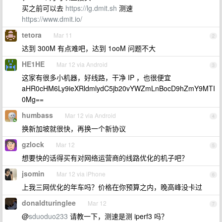
买之前可以去
https://lg.dmit.sh
测速
https://www.dmit.io/
tetora
Mar 11
2
达到 300M 有点难吧，达到 1ooM 问题不大
HE1HE
Mar 12 via Android
3
这家有很多小机器，好线路，干净 IP ，也很便宜
aHR0cHM6Ly9ieXRldmlydC5jb20vYWZmLnBocD9hZmY9MTI
0Mg==
humbass
Mar 12 via Android
4
换新加坡就很快，再换一个新协议
gzlock
Mar 12
5
想要快的话得买有对网络运营商的线路优化的机子吧？
jsomin
Mar 12 via iPhone
6
上我三网优化的年车吗？价格在你预算之内，晚高峰没卡过
donaldturinglee
Mar 12
7
@
sduoduo233
请教一下，测速是测 iperf3 吗？