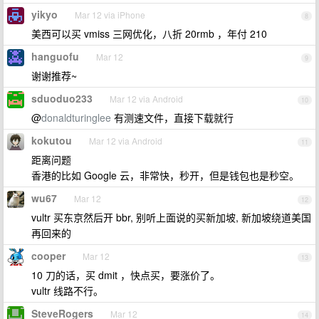
yikyo
Mar 12 via iPhone
8
美西可以买 vmiss 三网优化，八折 20rmb ，年付 210
hanguofu
Mar 12
9
谢谢推荐~
sduoduo233
Mar 12 via Android
10
@
donaldturinglee
有测速文件，直接下载就行
kokutou
Mar 12 via Android
11
距离问题
香港的比如 Google 云，非常快，秒开，但是钱包也是秒空。
wu67
Mar 12
12
vultr 买东京然后开 bbr, 别听上面说的买新加坡, 新加坡绕道美国
再回来的
cooper
Mar 12
13
10 刀的话，买 dmit ，快点买，要涨价了。
vultr 线路不行。
SteveRogers
Mar 12
14