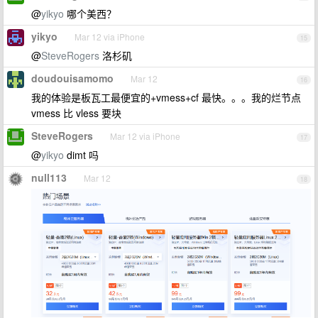
@
yikyo
哪个美西？
yikyo
Mar 12 via iPhone
15
@
SteveRogers
洛杉矶
doudouisamomo
Mar 12
16
我的体验是板瓦工最便宜的+vmess+cf 最快。。。我的烂节点
vmess 比 vless 要块
SteveRogers
Mar 12 via iPhone
17
@
yikyo
dimt 吗
null113
Mar 12
18