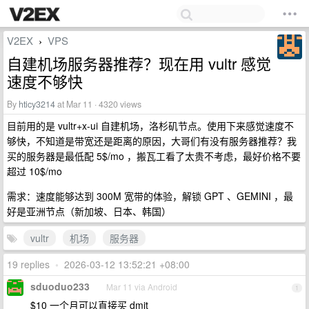
V2EX
VPS
›
自建机场服务器推荐？现在用 vultr 感觉
速度不够快
By
hticy3214
at Mar 11 · 4320 views
目前用的是 vultr+x-ui 自建机场，洛杉矶节点。使用下来感觉速度不
够快，不知道是带宽还是距离的原因，大哥们有没有服务器推荐？我
买的服务器是最低配 5$/mo ，搬瓦工看了太贵不考虑，最好价格不要
超过 10$/mo
需求：速度能够达到 300M 宽带的体验，解锁 GPT 、GEMINI ，最
好是亚洲节点（新加坡、日本、韩国）
vultr
机场
服务器
19 replies
•
2026-03-12 13:52:21 +08:00
sduoduo233
Mar 11 via Android
1
$10 一个月可以直接买 dmit