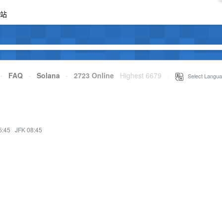
站
·
FAQ
·
Solana
·
2723 Online
Highest 6679
·
Select Langua
5:45
·
JFK 08:45