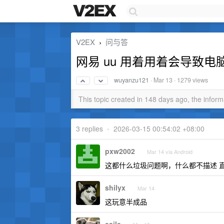
V2EX
问与答
›
网易 uu 用着用着会导致
wuyanzu121
·
Mar 13
· 1279 views
This topic created in 148 days ago, the info
3 replies
•
2026-03-15 00:54:02 +08:00
pxw2002
Mar 14 via Android
这都什么垃圾问题啊，什么都不描述 
shilyx
Mar 14
这玩意半成品