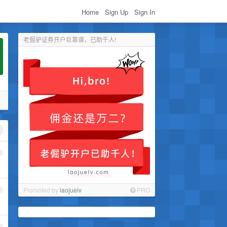
Home
Sign Up
Sign In
老倔驴证券开户巨靠谱，已助千人!
1
Promoted by
laojuelv
PRO
2
3