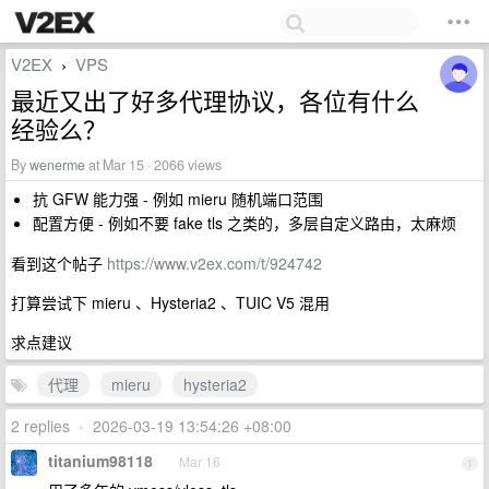
V2EX
VPS
›
最近又出了好多代理协议，各位有什么
经验么？
By
wenerme
at Mar 15 · 2066 views
抗 GFW 能力强 - 例如 mieru 随机端口范围
配置方便 - 例如不要 fake tls 之类的，多层自定义路由，太麻烦
看到这个帖子
https://www.v2ex.com/t/924742
打算尝试下 mieru 、Hysteria2 、TUIC V5 混用
求点建议
代理
mieru
hysteria2
2 replies
•
2026-03-19 13:54:26 +08:00
titanium98118
Mar 16
1