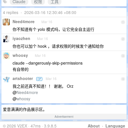
Claude
权限
工具
4 replies
•
2026-03-16 12:30:46 +08:00
Need4more
Mar 16
1
你不知道有个 yolo 模式吗，让它完全自主运行
iyaozhen
Mar 16
2
你也可以加个 hook ，请求权限的时候发个通知给你
whoosy
Mar 16
3
claude --dangerously-skip-permissions
有自带的
artshooter
Mar 16
OP
4
我之前还真不知道！！ 谢谢。 Orz
@
Need4more
@
whoosy
爱意满满的作品展示区。
Advertisement
© 2026 V2EX · 47ms · 3.9.8.5
About
·
Language